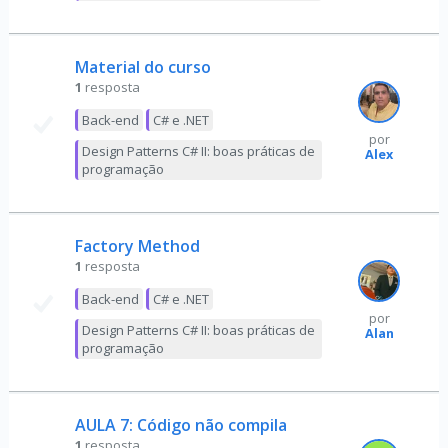
Material do curso
1
resposta
Back-end
C# e .NET
por
Design Patterns C# II: boas práticas de
Alex
programação
Factory Method
1
resposta
Back-end
C# e .NET
por
Design Patterns C# II: boas práticas de
Alan
programação
AULA 7: Código não compila
1
resposta