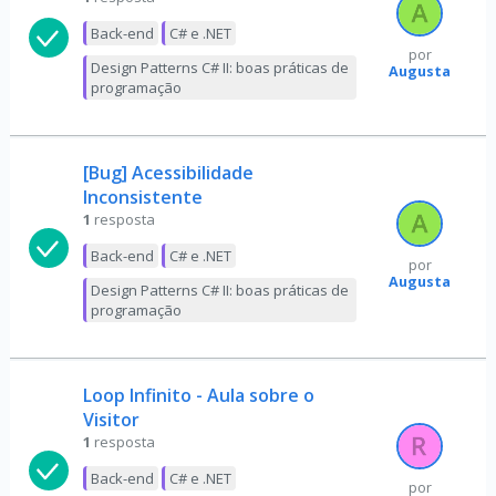
Back-end
C# e .NET
por
Design Patterns C# II: boas práticas de
Augusta
programação
[Bug] Acessibilidade
Inconsistente
1
resposta
Back-end
C# e .NET
por
Augusta
Design Patterns C# II: boas práticas de
programação
Loop Infinito - Aula sobre o
Visitor
1
resposta
Back-end
C# e .NET
por