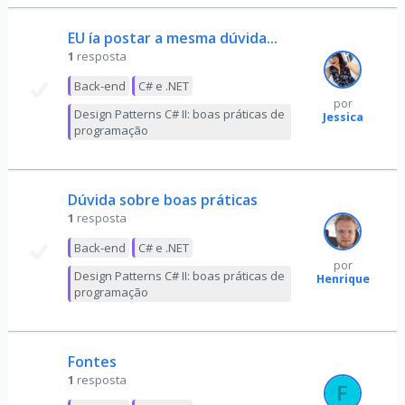
EU ía postar a mesma dúvida...
1
resposta
Back-end
C# e .NET
por
Design Patterns C# II: boas práticas de
Jessica
programação
Dúvida sobre boas práticas
1
resposta
Back-end
C# e .NET
por
Design Patterns C# II: boas práticas de
Henrique
programação
Fontes
1
resposta