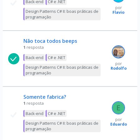
Back-end
C# e .NET
por
Design Patterns C# II: boas práticas de
Flavio
programação
Não toca todos beeps
1
resposta
Back-end
C# e .NET
por
Design Patterns C# II: boas práticas de
Rodolfo
programação
Somente fabrica?
1
resposta
Back-end
C# e .NET
por
Design Patterns C# II: boas práticas de
Eduardo
programação