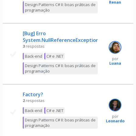
Renan
Design Patterns C# II: boas práticas de
programação
[Bug] Erro
System.NullReferenceException
3
respostas
Back-end
C# e .NET
por
Luana
Design Patterns C# II: boas práticas de
programação
Factory?
2
respostas
Back-end
C# e .NET
por
Design Patterns C# II: boas práticas de
Leonardo
programação