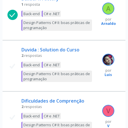
1
resposta
Back-end
C# e .NET
por
Design Patterns C# II: boas práticas de
Arnaldo
programação
Duvida : Solution do Curso
2
respostas
Back-end
C# e .NET
por
Design Patterns C# II: boas práticas de
Luis
programação
Dificuldades de Comprenção
2
respostas
Back-end
C# e .NET
por
Design Patterns C# II: boas práticas de
V