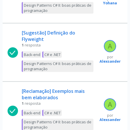
Yohana
Design Patterns C# II: boas práticas de
programação
[Sugestão] Definição do
Flyweight
1
resposta
Back-end
C# e .NET
por
Alexsander
Design Patterns C# II: boas práticas de
programação
[Reclamação] Exemplos mais
bem elaborados
1
resposta
Back-end
C# e .NET
por
Alexsander
Design Patterns C# II: boas práticas de
programação