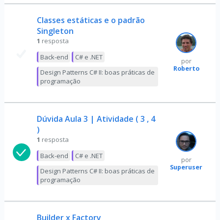
Classes estáticas e o padrão
Singleton
1
resposta
Back-end
C# e .NET
por
Roberto
Design Patterns C# II: boas práticas de
programação
Dúvida Aula 3 | Atividade ( 3 , 4
)
1
resposta
Back-end
C# e .NET
por
Superuser
Design Patterns C# II: boas práticas de
programação
Builder x Factory