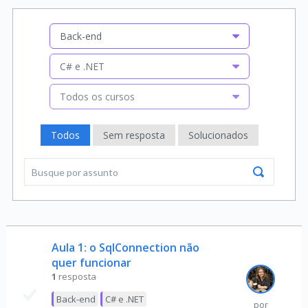
Back-end
C# e .NET
Todos os cursos
Todos
Sem resposta
Solucionados
Aula 1: o SqlConnection não
quer funcionar
1
resposta
Back-end
C# e .NET
por