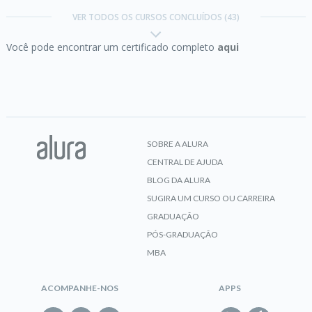
VER TODOS OS CURSOS CONCLUÍDOS (43)
Você pode encontrar um certificado completo
aqui
CERTIFICADO
Certificação Oracle SQL Fundamentals 1:
Introduction to Oracle
SOBRE A ALURA
CENTRAL DE AJUDA
CERTIFICADO
BLOG DA ALURA
SUGIRA UM CURSO OU CARREIRA
GRADUAÇÃO
Certificação Oracle SQL Fundamentals 2:
PÓS-GRADUAÇÃO
Retrieving Data
MBA
ACOMPANHE-NOS
APPS
CERTIFICADO