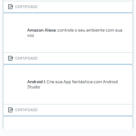
CERTIFICADO
Amazon Alexa:
controle o seu ambiente com sua
voz
CERTIFICADO
Android I:
Crie sua App fantástica com Android
Studio
CERTIFICADO
C:
conhecendo a Linguagem das Linguagens