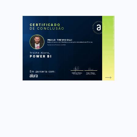
https://cursos.alura.com.br/degree/certificate/2b11df43-9104-46c3-8601-1d4a17f5fe29
SOS
CUR
CERTIFICADO
DE CONCLUSÃO
Power BI Desktop: construindo meu
primeiro dashboard
Dashboard com Power BI:
visualizando dados
PAULO TREVISOLLI
Power BI Desktop: tratamento de
finalizou 8 cursos da Trilha Alura com carga horária estimada em 72 horas.
dados no Power Query
Finalizado em 11 de maio de 2024
Power BI: DAX contextos e iteração
Power BI: aprofundando na linguagem
Trilha Alura
DAX
POWER BI
Power BI: explorando recursos visuais
Power BI: Report Builder
Power BI: conhecendo o serviço
Foram feitas 412 de 412 atividades.
Em parceria com:
Guilherme Silveira
Paulo Silveira
Coordenador
Chief Vision Officer