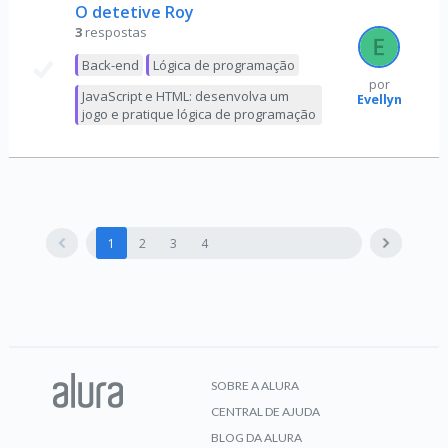
O detetive Roy
3
respostas
Back-end
Lógica de programação
por
JavaScript e HTML: desenvolva um
Evellyn
jogo e pratique lógica de programação
1
2
3
4
SOBRE A ALURA
CENTRAL DE AJUDA
BLOG DA ALURA