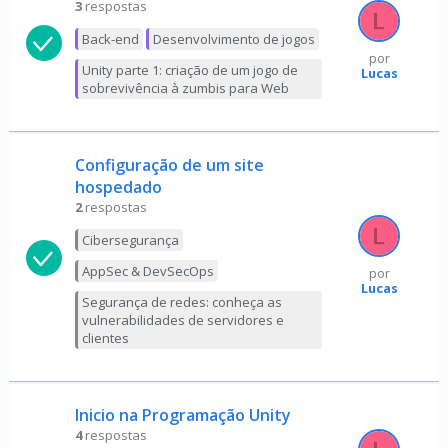
3
respostas
Back-end
Desenvolvimento de jogos
por
Unity parte 1: criação de um jogo de
Lucas
sobrevivência à zumbis para Web
Configuração de um site
hospedado
2
respostas
Cibersegurança
AppSec & DevSecOps
por
Lucas
Segurança de redes: conheça as
vulnerabilidades de servidores e
clientes
Inicio na Programação Unity
4
respostas