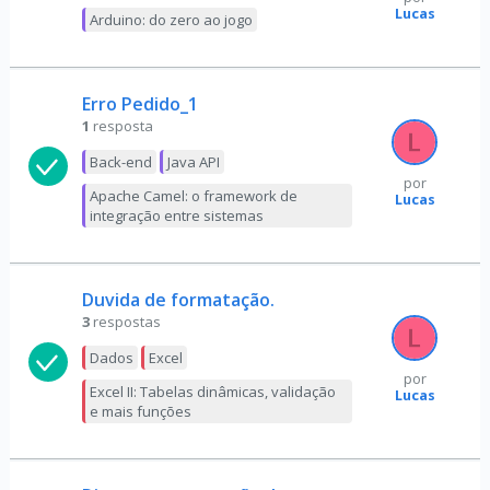
Lucas
Arduino: do zero ao jogo
Erro Pedido_1
1
resposta
Back-end
Java API
por
Apache Camel: o framework de
Lucas
integração entre sistemas
Duvida de formatação.
3
respostas
Dados
Excel
por
Excel II: Tabelas dinâmicas, validação
Lucas
e mais funções