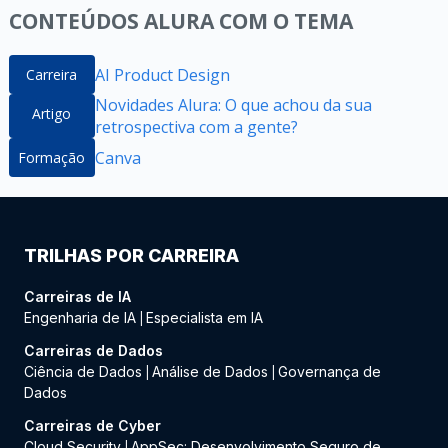
CONTEÚDOS ALURA COM O TEMA
AI Product Design
Carreira
Novidades Alura: O que achou da sua
Artigo
retrospectiva com a gente?
Canva
Formação
TRILHAS POR CARREIRA
Carreiras de IA
Engenharia de IA
Especialista em IA
|
Carreiras de Dados
Ciência de Dados
Análise de Dados
Governança de
|
|
Dados
Carreiras de Cyber
Cloud Security
AppSec: Desenvolvimento Seguro de
|