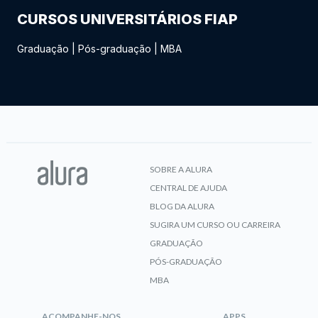
CURSOS UNIVERSITÁRIOS FIAP
Graduação
|
Pós-graduação
|
MBA
SOBRE A ALURA
CENTRAL DE AJUDA
BLOG DA ALURA
SUGIRA UM CURSO OU CARREIRA
GRADUAÇÃO
PÓS-GRADUAÇÃO
MBA
ACOMPANHE-NOS
APPS