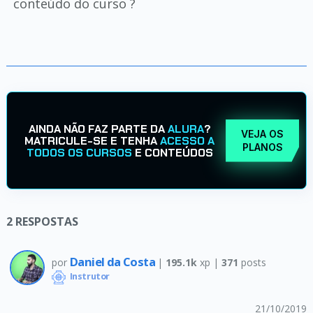
conteúdo do curso ?
AINDA NÃO FAZ PARTE DA
ALURA
?
VEJA OS
MATRICULE-SE E TENHA
ACESSO A
PLANOS
TODOS OS CURSOS
E CONTEÚDOS
2
RESPOSTAS
Daniel da Costa
por
|
195.1k
xp |
371
posts
Instrutor
21/10/2019