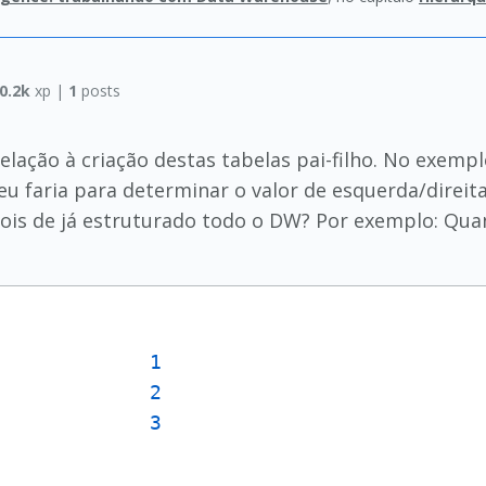
0.2k
xp |
1
posts
lação à criação destas tabelas pai-filho. No exemp
u faria para determinar o valor de esquerda/direit
pois de já estruturado todo o DW? Por exemplo: Quand
             
1
             
2
             
3