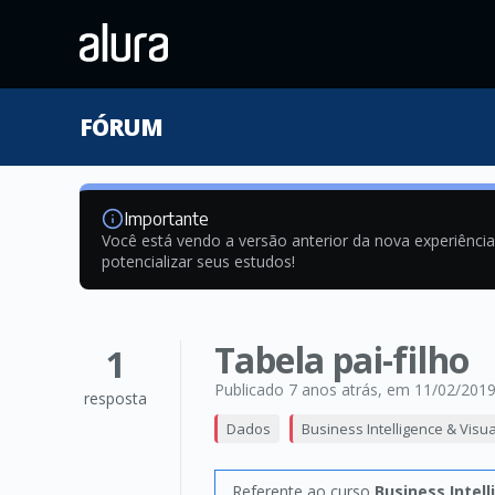
FÓRUM
Importante
Você está vendo a versão anterior da nova experiênci
potencializar seus estudos!
Tabela pai-filho
1
Publicado 7 anos atrás
, em 11/02/201
resposta
Dados
Business Intelligence & Visu
Referente ao curso
Business Intel