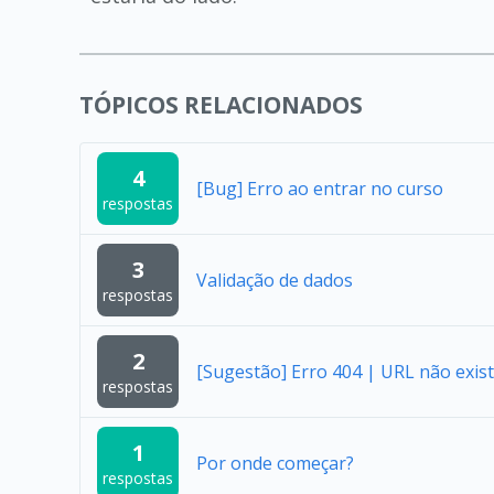
TÓPICOS RELACIONADOS
4
[Bug] Erro ao entrar no curso
respostas
3
Validação de dados
respostas
2
[Sugestão] Erro 404 | URL não exist
respostas
1
Por onde começar?
respostas