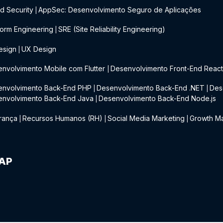
d Security
AppSec: Desenvolvimento Seguro de Aplicações
|
form Engineering
SRE (Site Reliability Engineering)
|
esign
UX Design
|
nvolvimento Mobile com Flutter
Desenvolvimento Front-End Reac
|
envolvimento Back-End PHP
Desenvolvimento Back-End .NET
Des
|
|
envolvimento Back-End Java
Desenvolvimento Back-End Node.js
|
rança
Recursos Humanos (RH)
Social Media Marketing
Growth Ma
|
|
|
IAP