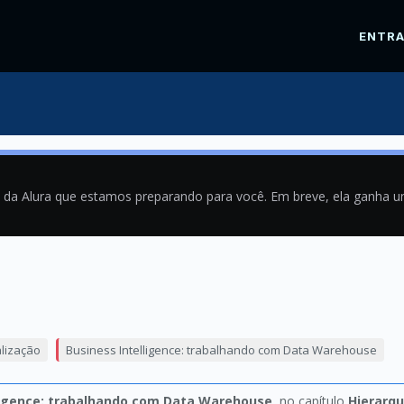
ENTR
a da Alura que estamos preparando para você. Em breve, ela ganha 
9
alização
Business Intelligence: trabalhando com Data Warehouse
ligence: trabalhando com Data Warehouse
, no capítulo
Hierarqu