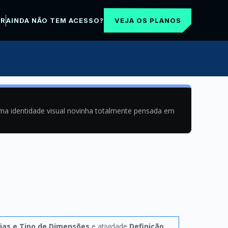
VEJA OS PLANOS
AR
AINDA NÃO TEM ACESSO?
uma identidade visual novinha totalmente pensada em
ias e Tipo de Dimensões
e atividade
Definição