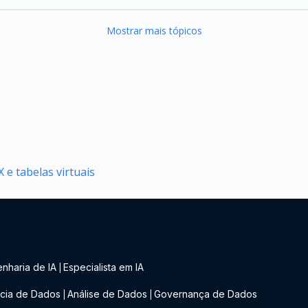
Mostrar mais tópicos
 e tabelas virtuais
nharia de IA
Especialista em IA
|
cia de Dados
Análise de Dados
Governança de Dados
|
|