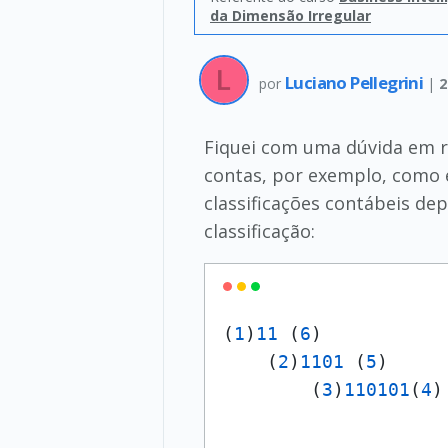
da Dimensão Irregular
Luciano Pellegrini
por
|
2
Fiquei com uma dúvida em re
contas, por exemplo, como e
classificações contábeis de
classificação:
(
1
)
11
 (
6
)           
    (
2
)
1101
 (
5
)     
        (
3
)
110101
(
4
)