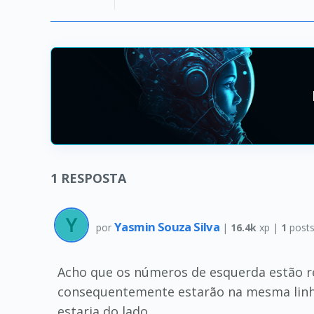
1
RESPOSTA
Yasmin Souza Silva
por
|
16.4k
xp |
1
post
Acho que os números de esquerda estão re
consequentemente estarão na mesma linha.
estaria do lado.