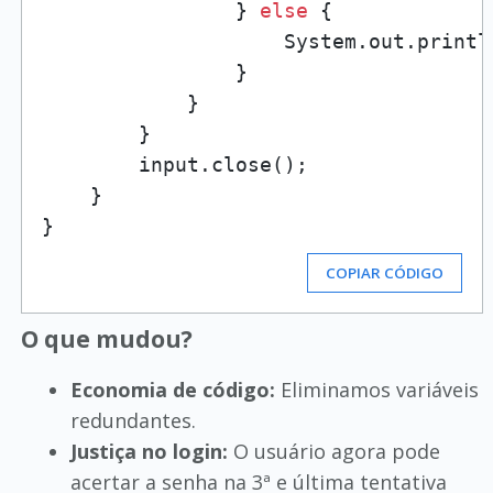
                } 
else
 {

                    System.out.printl
                }

            }

        }

        input.close();

    }

COPIAR CÓDIGO
O que mudou?
Economia de código:
Eliminamos variáveis
redundantes.
Justiça no login:
O usuário agora pode
acertar a senha na 3ª e última tentativa