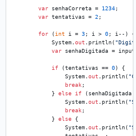
var
 senhaCorreta = 
1234
;

var
 tentativas = 
2
;

for
 (
int
 i = 
3
; i > 
0
; i--) {

            System.
out
.println(
"Digit
var
 senhaDigitada = input
if
 (tentativas == 
0
) {

                System.
out
.println(
"C
break
;

            } 
else
if
 (senhaDigitada 
                System.
out
.println(
"S
break
;

            } 
else
 {

                System.
out
.println(
"S
                tentativas--;
