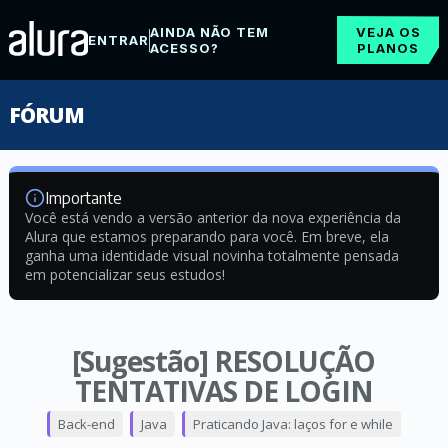
AINDA NÃO TEM
VEJA OS
ENTRAR
ACESSO?
PLANOS
FÓRUM
Importante
Você está vendo a versão anterior da nova experiência da
Alura que estamos preparando para você. Em breve, ela
ganha uma identidade visual novinha totalmente pensada
em potencializar seus estudos!
[Sugestão] RESOLUÇÃO
TENTATIVAS DE LOGIN
Back-end
Java
Praticando Java: laços for e while