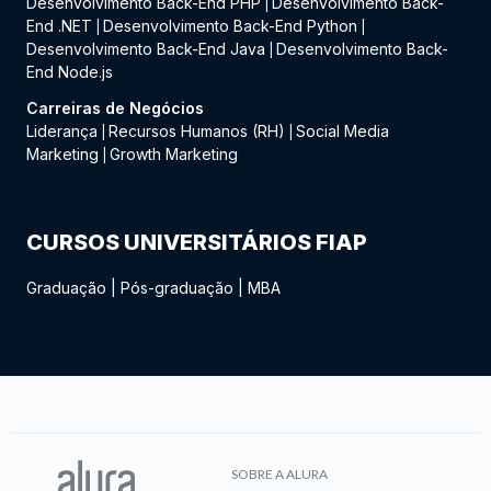
Desenvolvimento Back-End PHP
Desenvolvimento Back-
|
End .NET
Desenvolvimento Back-End Python
|
|
Desenvolvimento Back-End Java
Desenvolvimento Back-
|
End Node.js
Carreiras de Negócios
Liderança
Recursos Humanos (RH)
Social Media
|
|
Marketing
Growth Marketing
|
CURSOS UNIVERSITÁRIOS FIAP
Graduação
|
Pós-graduação
|
MBA
SOBRE A ALURA