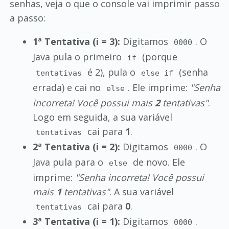
senhas, veja o que o console vai imprimir passo
a passo:
1ª Tentativa (i = 3):
Digitamos
. O
0000
Java pula o primeiro
(porque
if
é 2), pula o
(senha
tentativas
else if
errada) e cai no
. Ele imprime:
"Senha
else
incorreta! Você possui mais
2
tentativas"
.
Logo em seguida, a sua variável
cai para
1
.
tentativas
2ª Tentativa (i = 2):
Digitamos
. O
0000
Java pula para o
de novo. Ele
else
imprime:
"Senha incorreta! Você possui
mais
1
tentativas"
. A sua variável
cai para
0
.
tentativas
3ª Tentativa (i = 1):
Digitamos
.
0000