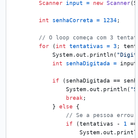
Scanner
input
=
new
Scanner
(S
int
senhaCorreta
=
1234
;

// O loop começa com 3 tentat
for
 (
int
tentativas
=
3
; tent
            System.out.println(
"Digit
int
senhaDigitada
=
 input
if
 (senhaDigitada == senh
                System.out.println(
"S
break
;

            } 
else
 {

// Se a pessoa errou 
if
 (tentativas - 
1
 ==
                    System.out.printl