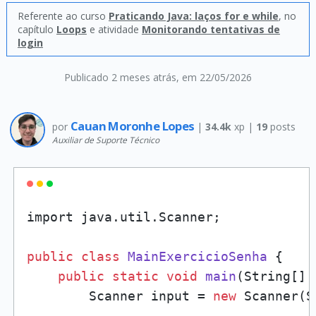
Referente ao curso
Praticando Java: laços for e while
, no
capítulo
Loops
e atividade
Monitorando tentativas de
login
Publicado 2 meses atrás
, em 22/05/2026
Cauan Moronhe Lopes
por
|
34.4k
xp |
19
posts
Auxiliar de Suporte Técnico
import java.util.Scanner;

public
class
MainExercicioSenha
 {

public
static
void
main
(
String[] 
        Scanner input = 
new
 Scanner(S