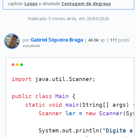
capítulo
Loops
e atividade
Contagem de degraus
Publicado 5 meses atrás
, em 20/03/2026
Gabriel Siqueira Braga
por
|
46.6k
xp |
111
posts
estudante
import
 java.util.Scanner;

public
class
Main
 {

static
void
main
(String[] args)
 {

Scanner
ler
=
new
Scanner
(Sys
        System.out.println(
"Digite a 