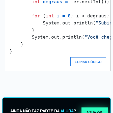
int
degraus
=
 ler.nextInt();

for
 (
int
i
=
0
; i < degraus; i
            System.out.println(
"Subin
        }

        System.out.println(
"Você cheg
    }

COPIAR CÓDIGO
AINDA NÃO FAZ PARTE DA
ALURA
?
VEJA OS