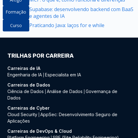
Supabase: desenvolvendo backend com BaaS
Formação
e agentes de IA
Praticando Java: laços for e while
Curso
TRILHAS POR CARREIRA
Carreiras de IA
Engenharia de IA
Especialista em IA
|
Carreiras de Dados
Ciência de Dados
Análise de Dados
Governança de
|
|
Dados
Carreiras de Cyber
Cloud Security
AppSec: Desenvolvimento Seguro de
|
Aplicações
Carreiras de DevOps & Cloud
Platform Engineering
SRE (Site Reliability Engineering)
|