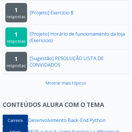
1
[Projeto] Exercício 8
respostas
1
[Projeto] Horário de funcionamento da loja
(Exericicio)
respostas
1
[Sugestão] RESOLUÇÃO LISTA DE
CONVIDADOS
respostas
Mostrar mais tópicos
CONTEÚDOS ALURA COM O TEMA
Desenvolvimento Back-End Python
Carreira
MCP: o que é, como funciona e diferenças
Artigo