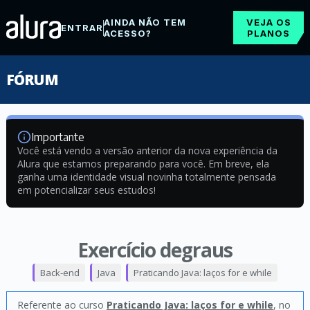
AINDA NÃO TEM
VEJA OS
ENTRAR
ACESSO?
PLANOS
FÓRUM
Importante
Você está vendo a versão anterior da nova experiência da
Alura que estamos preparando para você. Em breve, ela
ganha uma identidade visual novinha totalmente pensada
em potencializar seus estudos!
Exercício degraus
Back-end
Java
Praticando Java: laços for e while
Referente ao curso
Praticando Java: laços for e while
, no