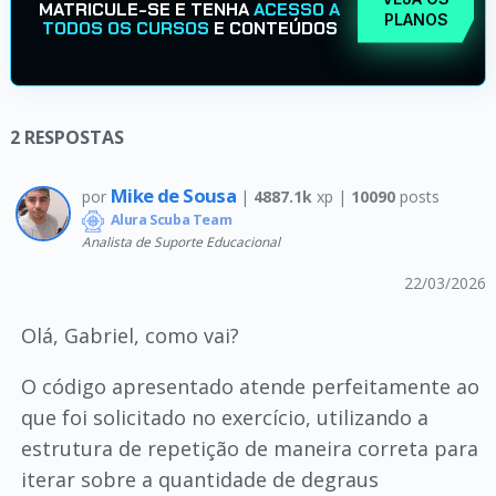
MATRICULE-SE E TENHA
ACESSO A
PLANOS
TODOS OS CURSOS
E CONTEÚDOS
2
RESPOSTAS
Mike de Sousa
por
|
4887.1k
xp |
10090
posts
Alura Scuba Team
Analista de Suporte Educacional
22/03/2026
Olá, Gabriel, como vai?
O código apresentado atende perfeitamente ao
que foi solicitado no exercício, utilizando a
estrutura de repetição de maneira correta para
iterar sobre a quantidade de degraus