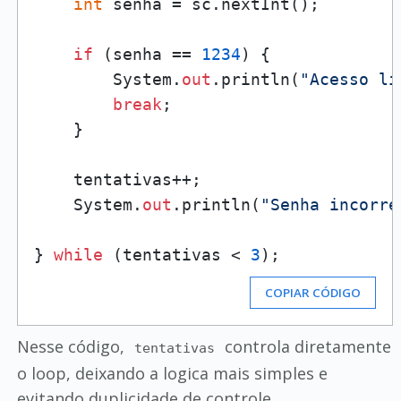
int
 senha = sc.nextInt();

if
 (senha == 
1234
) {

        System.
out
.println(
"Acesso li
break
;

    }

    tentativas++;

    System.
out
.println(
"Senha incorre
} 
while
 (tentativas < 
3
COPIAR CÓDIGO
Nesse código,
controla diretamente
tentativas
o loop, deixando a logica mais simples e
evitando duplicidade de controle.