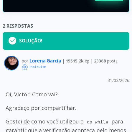
2
RESPOSTAS
SOLUÇÃO!
Lorena Garcia
por
|
15515.2k
xp |
23368
posts
Instrutor
31/03/2026
Oi, Victor! Como vai?
Agradeço por compartilhar.
Gostei de como você utilizou o
para
do-while
garantir que a verificação aconteça pelo menos