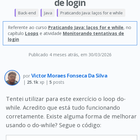
de login
Back-end
Java
Praticando Java: laços for e while
Referente ao curso
Praticando Java: laços for e while
, no
capítulo
Loops
e atividade
Monitorando tentativas de
login
Publicado 4 meses atrás
, em 30/03/2026
Victor Moraes Fonseca Da Silva
por
|
25.1k
xp |
5
posts
Tentei utilizar para este exercício o loop do-
while. Acredito que está tudo funcionando
corretamente. Existe alguma forma de melhorar
usando o do-while? Segue o código: