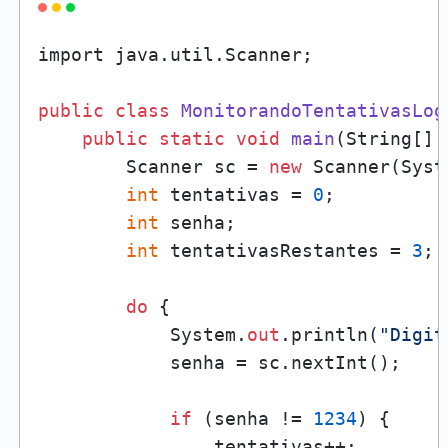
import java.util.Scanner;

public
class
MonitorandoTentativasLog
public
static
void
main
(
String[] 
        Scanner sc = 
new
 Scanner(Syst
int
 tentativas = 
0
;

int
 senha;

int
 tentativasRestantes = 
3
;

do
 {

            System.
out
.println(
"Digit
            senha = sc.nextInt();

if
 (senha != 
1234
) {

                tentativas++;
