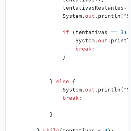
                tentativasRestantes--;
                System.
out
.println(
"S
if
 (tentativas == 
3
) {
                    System.
out
.printl
break
;

                }

            } 
else
 {

                System.
out
.println(
"S
break
;

            }

        } 
while
(tentativas < 
4
);
