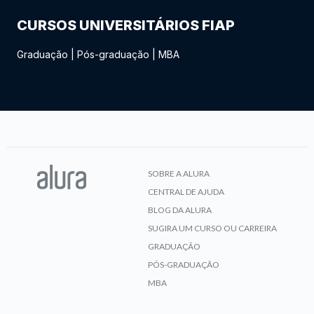
CURSOS UNIVERSITÁRIOS FIAP
Graduação
|
Pós-graduação
|
MBA
SOBRE A ALURA
CENTRAL DE AJUDA
BLOG DA ALURA
SUGIRA UM CURSO OU CARREIRA
GRADUAÇÃO
PÓS-GRADUAÇÃO
MBA