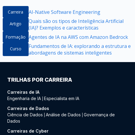
AI-Native Software Engineering
Carreira
Quais são os tipos de Inteligência Artificial
Artigo
(IA)? Exemplos e características
Agentes de IA na AWS com Amazon Bedrock
Formação
Fundamentos de IA: explorando a estrutura e
Curso
abordagens de sistemas inteligentes
TRILHAS POR CARREIRA
Carreiras de IA
Engenharia de IA
Especialista em IA
|
Carreiras de Dados
Ciência de Dados
Análise de Dados
Governança de
|
|
Dados
Carreiras de Cyber