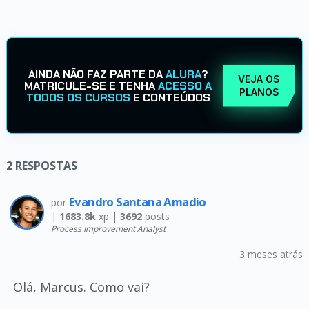
AINDA NÃO FAZ PARTE DA
ALURA
?
VEJA OS
MATRICULE-SE E TENHA
ACESSO A
PLANOS
TODOS OS CURSOS
E CONTEÚDOS
2
RESPOSTAS
Evandro Santana Amadio
por
|
1683.8k
xp |
3692
posts
Process Improvement Analyst
3 meses atrás
Olá, Marcus. Como vai?