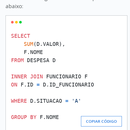
abaixo:
SELECT
SUM
(D.VALOR),  

FROM
 DESPESA D

INNER
JOIN
ON
 F.ID 
=
 D.ID_FUNCIONARIO

WHERE
 D.SITUACAO 
=
'A'
GROUP
BY
 F.NOME
COPIAR CÓDIGO