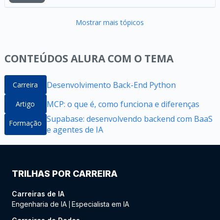
Mostrar mais tópicos
CONTEÚDOS ALURA COM O TEMA
Desenvolvimento Back-End Python
Carreira
MCP: o que é, como funciona e diferenças
Artigo
Supabase: desenvolvendo backend com BaaS
Formação
e agentes de IA
TRILHAS POR CARREIRA
Carreiras de IA
Engenharia de IA
Especialista em IA
|