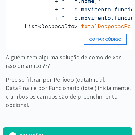
             + 
"   f.nome,"
             + 
"   d.movimento.funcio
             + 
"   d.movimento.funcio
    List<DespesaDto> 
totalDespesasPor
COPIAR CÓDIGO
Alguém tem alguma solução de como deixar
isso dinâmico ???
Preciso filtrar por Período (dataInicial,
DataFinal) e por Funcionário (idtel) inicialmente,
e ambos os campos são de preenchimento
opcional.