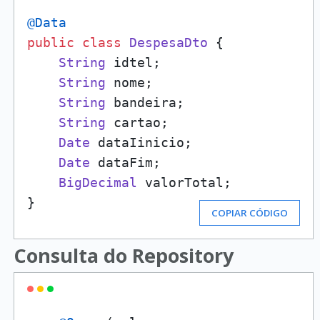
@Data
public
class
DespesaDto
 {

String
 idtel;

String
 nome;

String
 bandeira;

String
 cartao;

Date
 dataIinicio;

Date
 dataFim;

BigDecimal
 valorTotal;

}
COPIAR CÓDIGO
Consulta do Repository