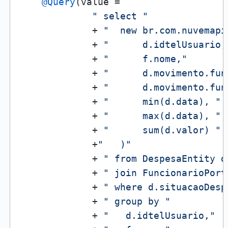
@Query
(value = 

" select "
             + 
"  new br.com.nuvemapi
             + 
"      d.idtelUsuario,
             + 
"      f.nome,"
             + 
"      d.movimento.fun
             + 
"      d.movimento.fun
             + 
"      min(d.data), "
             + 
"      max(d.data), "
             + 
"      sum(d.valor) "
             +
"   )"
             + 
" from DespesaEntity d
             + 
" join FuncionarioPort
             + 
" where d.situacaoDesp
             + 
" group by "
             + 
"   d.idtelUsuario,"