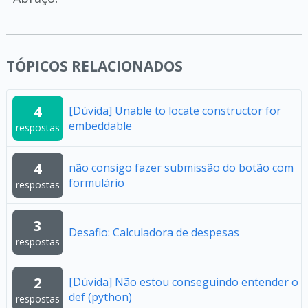
TÓPICOS RELACIONADOS
4
[Dúvida] Unable to locate constructor for
embeddable
respostas
4
não consigo fazer submissão do botão com
formulário
respostas
3
Desafio: Calculadora de despesas
respostas
2
[Dúvida] Não estou conseguindo entender o
def (python)
respostas