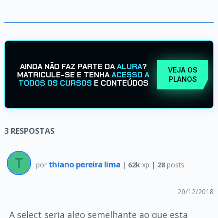
AINDA NÃO FAZ PARTE DA
ALURA
?
VEJA OS
MATRICULE-SE E TENHA
ACESSO A
PLANOS
TODOS OS CURSOS
E CONTEÚDOS
3
RESPOSTAS
thiano pereira lima
por
|
62k
xp |
28
posts
20/12/2018
A select seria algo semelhante ao que esta