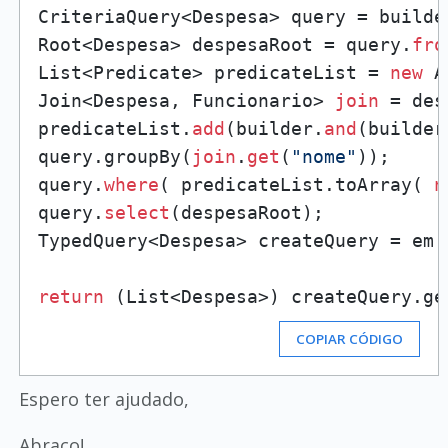
CriteriaQuery<Despesa> query = builde
Root<Despesa> despesaRoot = query.
fro
List<Predicate> predicateList = 
new
 A
Join<Despesa, Funcionario> 
join
 = des
predicateList.
add
(builder.
and
(builder
query.groupBy(
join
.
get
(
"nome"
));

query.
where
( predicateList.toArray( 
n
query.
select
(despesaRoot);

TypedQuery<Despesa> createQuery = em.
return
 (List<Despesa>) createQuery.ge
COPIAR CÓDIGO
Espero ter ajudado,
Abraço!