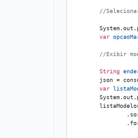
//Seleciona
        System.out.
var
opcaoMa
//Exibir mo
String
ende
        json = cons
var
listaMo
        System.out.
        listaModelo
                .so
                .fo