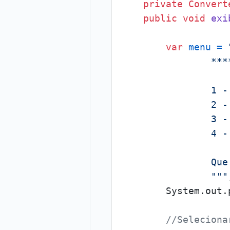
private
Convert
public
void
exi
var
menu
=
                ***
                1 - 
                2 - 
                3 - 
                4 - 
                Que
                """
        System.out.
//Seleciona