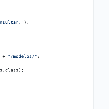
nsultar:"
);

 + 
"/modelos/"
;

s.class);
