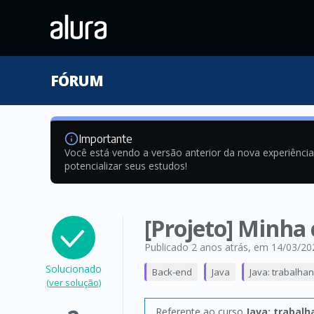
FÓRUM
Importante
Você está vendo a versão anterior da nova experiênci
potencializar seus estudos!
[Projeto] Minha 
Publicado 2 anos atrás
, em 14/03/20
Solucionado
Back-end
Java
Java: trabalha
(ver solução)
Referente ao curso
Java: trabal