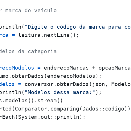
r marca do veículo
println(
"Digite o código da marca para co
rca
=
 leitura.nextLine();

delos da categoria
recoModelos
=
 enderecoMarcas + opcaoMarca
umo.obterDados(enderecoModelos);

delos
=
 conversor.obterDados(json, Modelo
println(
"Modelos dessa marca:"
);

s.modelos().stream()

rted(Comparator.comparing(Dados::codigo))

rEach(System.out::println);
