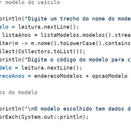
r modelo do veículo
println(
"Digite um trecho do nome do mode
elo
=
 leitura.nextLine();

 listaAnos = listaModelos.modelos().stream
lter(m -> m.nome().toLowerCase().contains
llect(Collectors.toList());

println(
"Digite o código do modelo para c
delo
=
 leitura.nextLine();

recoAnos
=
 enderecoModelos + opcaoModelo 
os do modelo
println(
"\nO modelo escolhido tem dados d
orEach(System.out::println);
