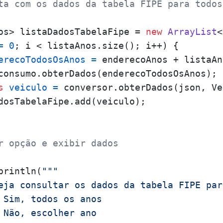
ta com os dados da tabela FIPE para todos
os> listaDadosTabelaFipe = 
new
ArrayList
<
=
0
; i < listaAnos.size(); i++) {

erecoTodosOsAnos
=
 enderecoAnos + listaAn
consumo.obterDados(enderecoTodosOsAnos);

s
veiculo
=
 conversor.obterDados(json, Ve
dosTabelaFipe.add(veiculo);

r opção e exibir dados
println(
"""

eja consultar os dados da tabela FIPE par
 Sim, todos os anos 

 Não, escolher ano
