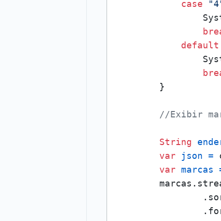
case
"4
                Sys
bre
default
                Sys
bre
        }

//Exibir ma
String
ende
var
json
=
 
var
marcas
        marcas.strea
                .so
                .fo