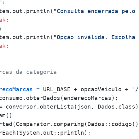
"
:

tem.out.println(
"Consulta encerrada pelo 
ak
;

:

tem.out.println(
"Opção inválida. Escolha 
ak
;

rcas da categoria
recoMarcas
=
 URL_BASE + opcaoVeiculo + 
"/
consumo.obterDados(enderecoMarcas);

=
 conversor.obterLista(json, Dados.class);
m()

rted(Comparator.comparing(Dados::codigo))

rEach(System.out::println);
