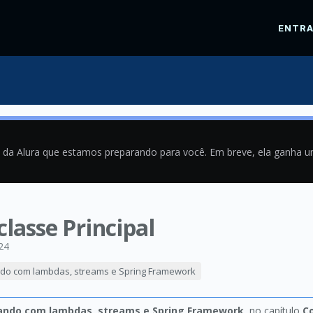
ENTR
a da Alura que estamos preparando para você. Em breve, ela ganha 
classe Principal
24
ndo com lambdas, streams e Spring Framework
hando com lambdas, streams e Spring Framework
, no capítulo
C