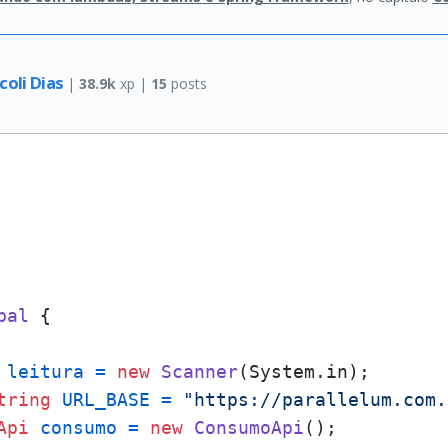
coli Dias
|
38.9k
xp |
15
posts
pal
 {

leitura
=
new
Scanner
(System.in);

tring
URL_BASE
=
"https://parallelum.com.
Api
consumo
=
new
ConsumoApi
();
