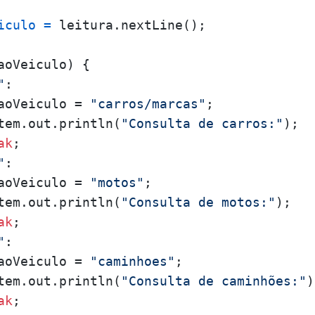
iculo
=
 leitura.nextLine();

aoVeiculo) {

"
:

aoVeiculo = 
"carros/marcas"
;

tem.out.println(
"Consulta de carros:"
);

ak
;

"
:

aoVeiculo = 
"motos"
;

tem.out.println(
"Consulta de motos:"
);

ak
;

"
:

aoVeiculo = 
"caminhoes"
;

tem.out.println(
"Consulta de caminhões:"
)
ak
;
