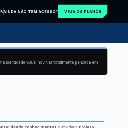
VEJA OS PLANOS
AR
AINDA NÃO TEM ACESSO?
uma identidade visual novinha totalmente pensada em
onsolidando conhecimentos
e atividade
Projeto