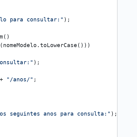
lo para consultar:"
);

()

(nomeModelo.toLowerCase()))

onsultar:"
);

+ 
"/anos/"
;

os seguintes anos para consulta:"
);
