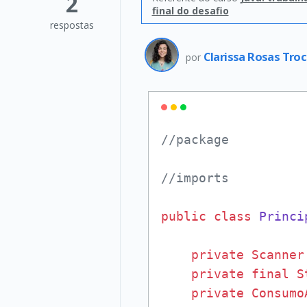
2
final do desafio
respostas
Clarissa Rosas Troc
por
//package
//imports
public
class
Princi
private
Scanner
private
final
S
private
Consumo