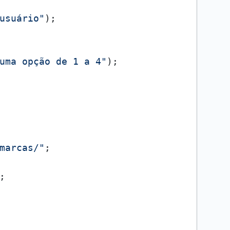
usuário"
);

uma opção de 1 a 4"
);

marcas/"
;


