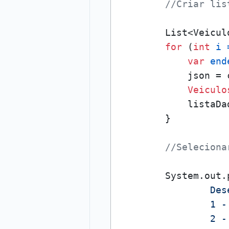
//Criar lis
        List<Veicul
for
 (
int
i
var
end
            json = 
Veiculo
            listaDa
        }

//Seleciona
        System.out.
                Des
                1 -
                2 -