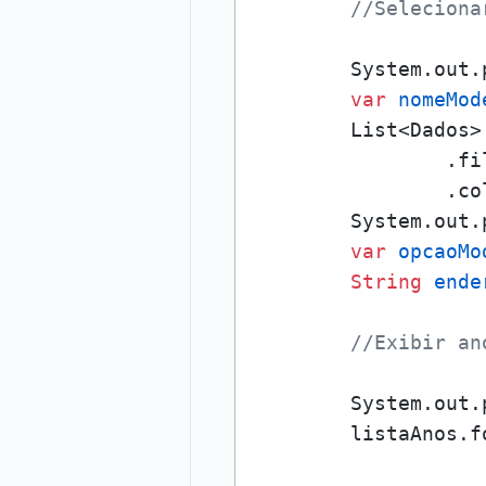
//Seleciona
        System.out.
var
nomeMod
        List<Dados>
                .fi
                .co
        System.out.
var
opcaoMo
String
ende
//Exibir an
        System.out.
        listaAnos.f