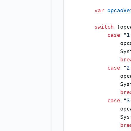
var
opcaoVe
switch
 (opc
case
"1
                opc
                Sys
bre
case
"2
                opc
                Sys
bre
case
"3
                opc
                Sys
bre