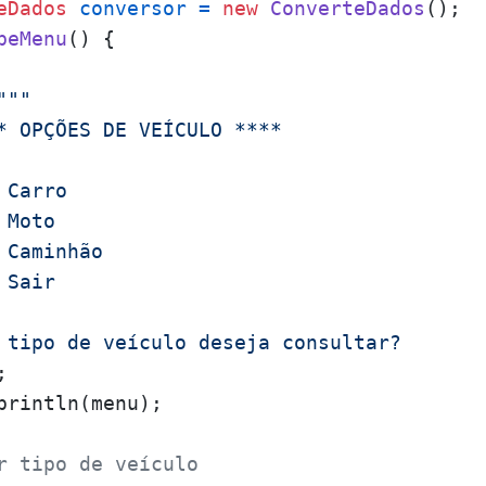
eDados
conversor
=
new
ConverteDados
();

beMenu
()
 {

"""

* OPÇÕES DE VEÍCULO ****

Carro

Moto

Caminhão

Sair

 tipo de veículo deseja consultar?

;

println(menu);

r tipo de veículo