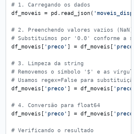
# 1. Carregando os dados
df_moveis = pd.read_json(
'moveis_disp
# 2. Preenchendo valores vazios (NaN)
# Substituímos por '0.0' conforme a s
df_moveis[
'preco'
] = df_moveis[
'preco
# 3. Limpeza da string
# Removemos o símbolo '$' e as vírgul
# Usamos regex=False para substituiçã
df_moveis[
'preco'
] = df_moveis[
'preco
# 4. Conversão para float64
df_moveis[
'preco'
] = df_moveis[
'preco
# Verificando o resultado