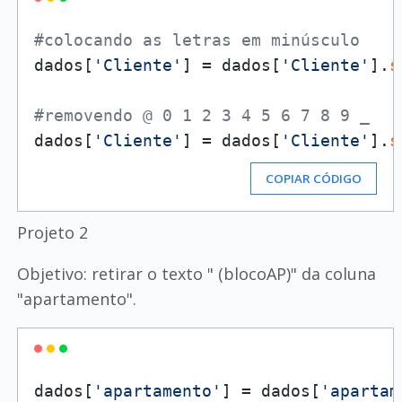
#colocando as letras em minúsculo
dados[
'Cliente'
] = dados[
'Cliente'
].
s
#removendo @ 0 1 2 3 4 5 6 7 8 9 _
dados[
'Cliente'
] = dados[
'Cliente'
].
s
COPIAR CÓDIGO
Projeto 2
Objetivo: retirar o texto " (blocoAP)" da coluna
"apartamento".
dados[
'apartamento'
] = dados[
'apartam