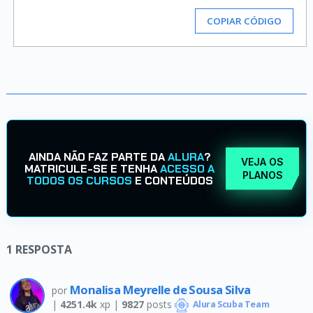
COPIAR CÓDIGO
AINDA NÃO FAZ PARTE DA
ALURA
?
VEJA OS
MATRICULE-SE E TENHA
ACESSO A
PLANOS
TODOS OS CURSOS
E CONTEÚDOS
1
RESPOSTA
Monalisa Meyrelle de Sousa Silva
por
|
4251.4k
xp |
9827
posts
Alura Scuba Team