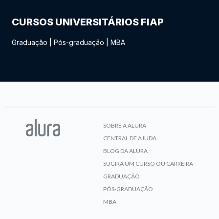
CURSOS UNIVERSITÁRIOS FIAP
Graduação
|
Pós-graduação
|
MBA
SOBRE A ALURA
CENTRAL DE AJUDA
BLOG DA ALURA
SUGIRA UM CURSO OU CARREIRA
GRADUAÇÃO
PÓS-GRADUAÇÃO
MBA