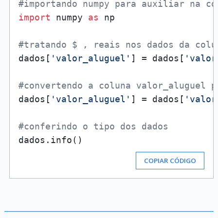
#importando numpy para auxiliar na co
import
 numpy 
as
 np

#tratando $ , reais nos dados da colu
dados[
'valor_aluguel'
] = dados[
'valor
#convertendo a coluna valor_aluguel p
dados[
'valor_aluguel'
] = dados[
'valor
#conferindo o tipo dos dados
COPIAR CÓDIGO