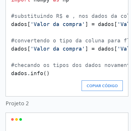
#substituindo R$ e , nos dados da col
dados[
'Valor da compra'
] = dados[
'Val
#convertendo o tipo da coluna para fl
dados[
'Valor da compra'
] = dados[
'Val
#checando os tipos dos dados novament
COPIAR CÓDIGO
Projeto 2