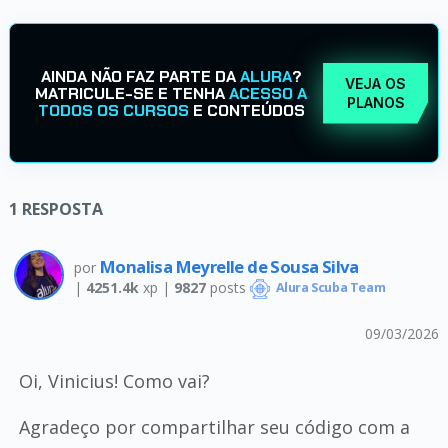
AINDA NÃO FAZ PARTE DA
ALURA
?
VEJA OS
MATRICULE-SE E TENHA
ACESSO A
PLANOS
TODOS OS CURSOS
E CONTEÚDOS
1
RESPOSTA
Monalisa Meyrelle de Sousa Silva
por
|
4251.4k
xp |
9827
posts
Alura Scuba Team
09/03/2026
Oi, Vinicius! Como vai?
Agradeço por compartilhar seu código com a