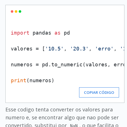
import
 pandas 
as
 pd

valores = [
'10.5'
, 
'20.3'
, 
'erro'
, 
'1
numeros = pd.to_numeric(valores, erro
print
COPIAR CÓDIGO
Esse codigo tenta converter os valores para
numero e, se encontrar algo que nao pode ser
convertido, substitui por
, o que facilita o
NaN