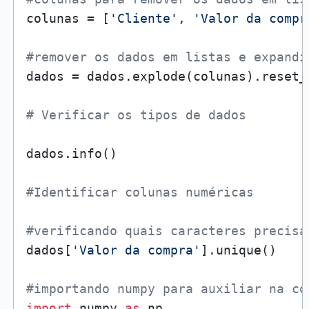
colunas = [
'Cliente'
, 
'Valor da compr
#remover os dados em listas e expandi
dados = dados.explode(colunas).reset_
# Verificar os tipos de dados
dados.info()

#Identificar colunas numéricas
#verificando quais caracteres precisa
dados[
'Valor da compra'
].unique()

#importando numpy para auxiliar na co
import
 numpy 
as
 np
