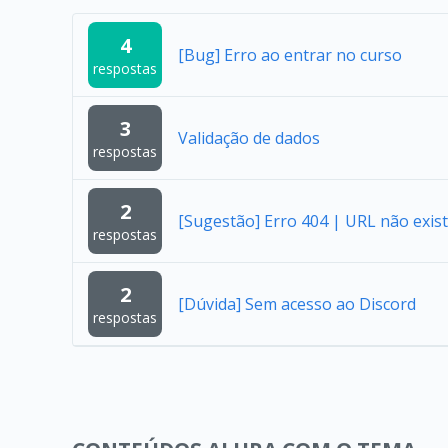
4
[Bug] Erro ao entrar no curso
respostas
3
Validação de dados
respostas
2
[Sugestão] Erro 404 | URL não exist
respostas
2
[Dúvida] Sem acesso ao Discord
respostas