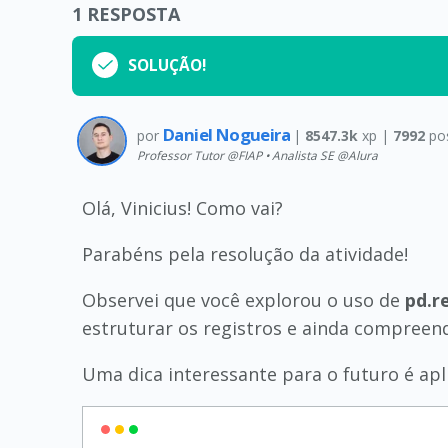
1
RESPOSTA
SOLUÇÃO!
Daniel Nogueira
por
|
8547.3k
xp |
7992
po
Professor Tutor @FIAP • Analista SE @Alura
Olá, Vinicius! Como vai?
Parabéns pela resolução da atividade!
Observei que você explorou o uso de
pd.r
estruturar os registros e ainda compreen
Uma dica interessante para o futuro é apli