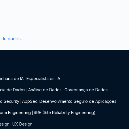
 de dados
nharia de IA
Especialista em IA
|
cia de Dados
Análise de Dados
Governança de Dados
|
|
d Security
AppSec: Desenvolvimento Seguro de Aplicações
|
form Engineering
SRE (Site Reliability Engineering)
|
esign
UX Design
|