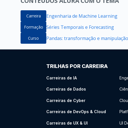
CONTEÚDOS ALURA COM O TEMA
Engenharia de Machine Learning
Carreira
Séries Temporais e Forecasting
Formação
Pandas: transformação e manipulação
Curso
TRILHAS POR CARREIRA
Carreiras de IA
Enge
Carreiras de Dados
Ciên
Carreiras de Cyber
Clou
Carreiras de DevOps & Cloud
Plat
Carreiras de UX & UI
UI D