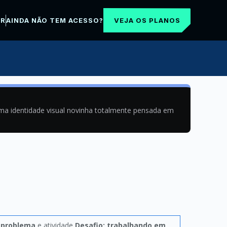
VEJA OS PLANOS
AR
AINDA NÃO TEM ACESSO?
uma identidade visual novinha totalmente pensada em
 problema
e atividade
Desafio: trabalhando em