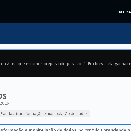
ENTR
a da Alura que estamos preparando para você. Em breve, ela ganha 
os
/2026
Pandas: transformação e manipulação de dados
nsformação e manipulação de dados
, no capítulo
Entendendo o