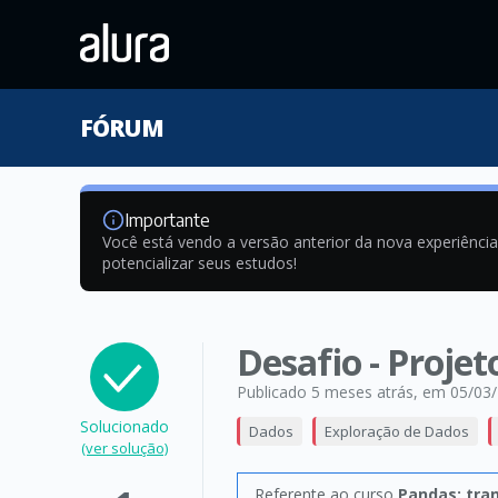
FÓRUM
Importante
Você está vendo a versão anterior da nova experiênci
potencializar seus estudos!
Desafio - Projet
Publicado 5 meses atrás
, em 05/03
Solucionado
Dados
Exploração de Dados
(ver solução)
Referente ao curso
Pandas: tra