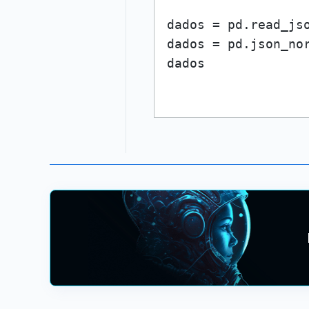
dados = pd.read_js
dados = pd.json_no