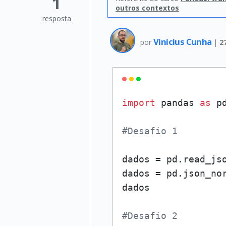
1
outros contextos
resposta
Vinicius Cunha
por
|
2
import
 pandas 
as
 pd
#Desafio 1
dados = pd.read_js
dados = pd.json_no
dados

#Desafio 2