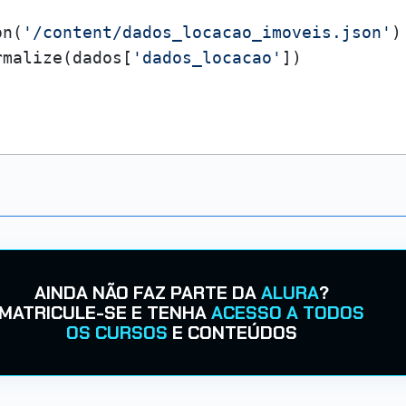
on(
'/content/dados_locacao_imoveis.json'
)

rmalize(dados[
'dados_locacao'
])

AINDA NÃO FAZ PARTE DA
ALURA
?
MATRICULE-SE E TENHA
ACESSO A TODOS
OS CURSOS
E CONTEÚDOS