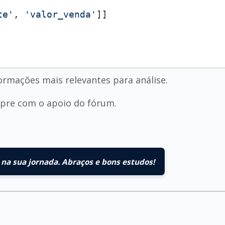
te'
, 
'valor_venda'
]]

ormações mais relevantes para análise.
empre com o apoio do fórum.
na sua jornada. Abraços e bons estudos!