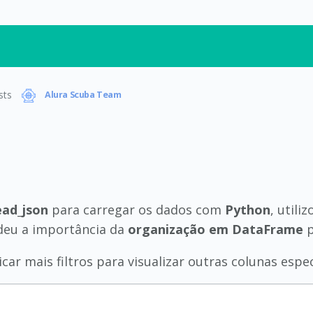
sts
Alura Scuba Team
ead_json
para carregar os dados com
Python
, util
deu a importância da
organização em DataFrame
p
car mais filtros para visualizar outras colunas espe