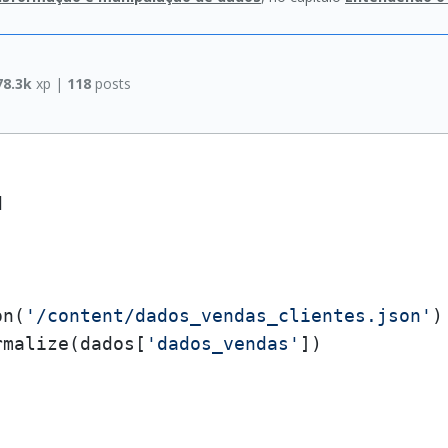
78.3k
xp |
118
posts


on(
'/content/dados_vendas_clientes.json'
)

rmalize(dados[
'dados_vendas'
])
