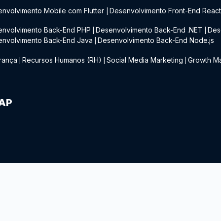
nvolvimento Mobile com Flutter
Desenvolvimento Front-End Reac
|
envolvimento Back-End PHP
Desenvolvimento Back-End .NET
Des
|
|
envolvimento Back-End Java
Desenvolvimento Back-End Node.js
|
rança
Recursos Humanos (RH)
Social Media Marketing
Growth Ma
|
|
|
IAP