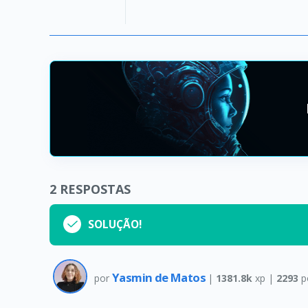
2
RESPOSTAS
SOLUÇÃO!
Yasmin de Matos
por
|
1381.8k
xp |
2293
p