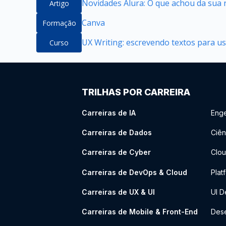
Novidades Alura: O que achou da sua 
Artigo
Canva
Formação
UX Writing: escrevendo textos para u
Curso
TRILHAS POR CARREIRA
Carreiras de IA
Enge
Carreiras de Dados
Ciên
Carreiras de Cyber
Clou
Carreiras de DevOps & Cloud
Plat
Carreiras de UX & UI
UI D
Carreiras de Mobile & Front-End
Dese