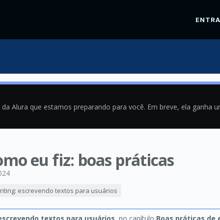
ENTR
a da Alura que estamos preparando para você. Em breve, ela ganha 
omo eu fiz: boas práticas
024
iting: escrevendo textos para usuários
 escrevendo textos para usuários
, no capítulo
Boas práticas de 