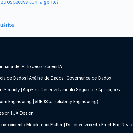
retrospectiva com a gente?
suários
nharia de IA
Especialista em IA
|
cia de Dados
Análise de Dados
Governança de Dados
|
|
d Security
AppSec: Desenvolvimento Seguro de Aplicações
|
form Engineering
SRE (Site Reliability Engineering)
|
esign
UX Design
|
nvolvimento Mobile com Flutter
Desenvolvimento Front-End Reac
|