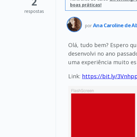
2
boas práticas!
respostas
Ana Caroline de A
por
Olá, tudo bem? Espero qu
desenvolvi no ano passado
uma experiência muito esp
Link:
https://bit.ly/3Vnhp