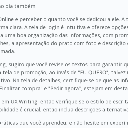
mo dia também!
line e perceber o quanto você se dedicou a ele. A 
a clara. A tela de login é intuitiva e oferece opçõe
ostra uma boa organização das informações, com pro
alhes, a apresentação do prato com foto e descrição
rmada.
ng, sugiro que você revise os textos para garantir q
a tela de promoção, ao invés de "EU QUERO", talvez 
tivo. Na tela de detalhes, certifique-se de que as i
inalizar compra" e "Pedir agora", estejam em desta
 em UX Writing, então verifique se o estilo de escr
bilidade é crucial, então inclua descrições alternati
práticas que você aprendeu, e não hesite em exper