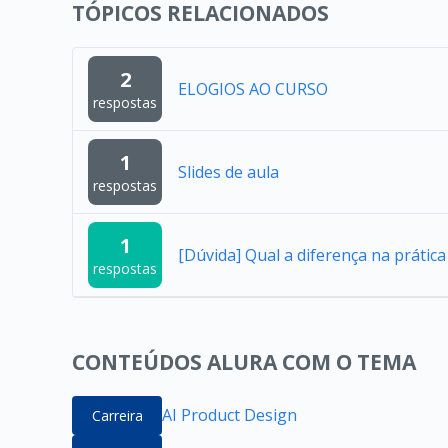
TÓPICOS RELACIONADOS
2
ELOGIOS AO CURSO
respostas
1
Slides de aula
respostas
1
[Dúvida] Qual a diferença na práti
respostas
CONTEÚDOS ALURA COM O TEMA
AI Product Design
Carreira