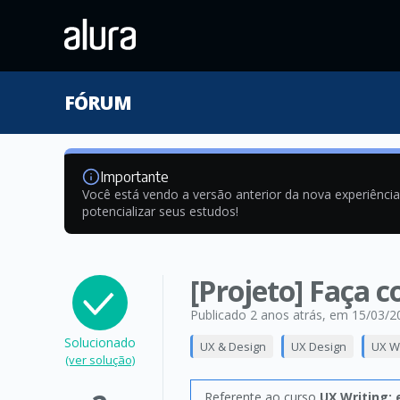
FÓRUM
Importante
Você está vendo a versão anterior da nova experiênci
potencializar seus estudos!
[Projeto] Faça c
Publicado 2 anos atrás
, em 15/03/2
Solucionado
UX & Design
UX Design
UX Wr
(ver solução)
Referente ao curso
UX Writing: