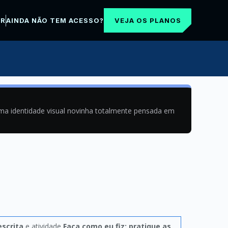
VEJA OS PLANOS
AR
AINDA NÃO TEM ACESSO?
uma identidade visual novinha totalmente pensada em
escrita
e atividade
Faça como eu fiz: pratique as