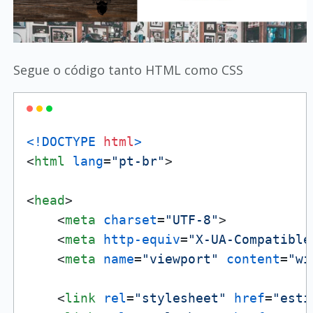
Segue o código tanto HTML como CSS
<!DOCTYPE 
html
>
<
html
lang
=
"pt-br"
>
<
head
>
<
meta
charset
=
"UTF-8"
>
<
meta
http-equiv
=
"X-UA-Compatible
<
meta
name
=
"viewport"
content
=
"wi
<
link
rel
=
"stylesheet"
href
=
"esti