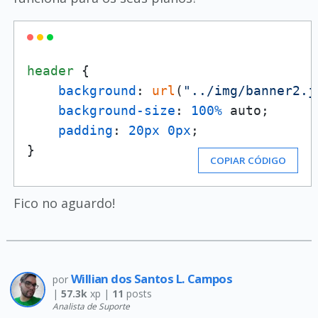
header
 {

background
: 
url
(
"../img/banner2.j
background-size
: 
100%
 auto;

padding
: 
20px
0px
;

}
COPIAR CÓDIGO
Fico no aguardo!
Willian dos Santos L. Campos
por
|
57.3k
xp |
11
posts
Analista de Suporte