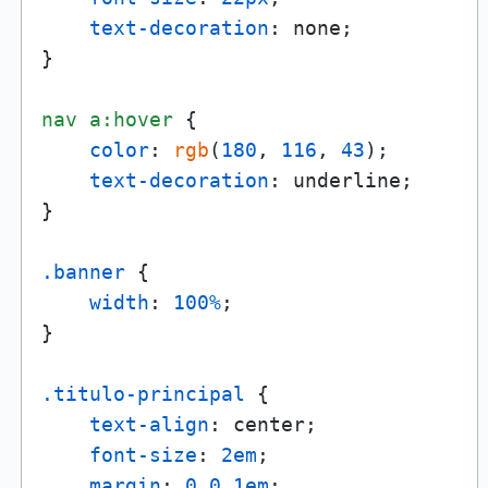
text-decoration
: none;

}

nav
a
:hover
 {

color
: 
rgb
(
180
, 
116
, 
43
);

text-decoration
: underline;

}

.banner
 {

width
: 
100%
;   

}

.titulo-principal
 {

text-align
: center;

font-size
: 
2em
;

margin
: 
0
0
1em
;
