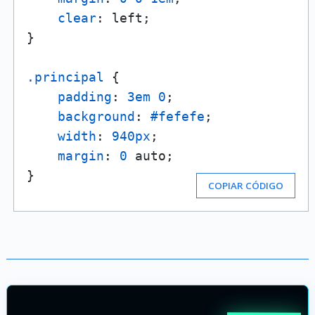
clear
: left;

}

.principal
 {

padding
: 
3em
0
;

background
: 
#fefefe
;

width
: 
940px
;

margin
: 
0
 auto;

}
COPIAR CÓDIGO