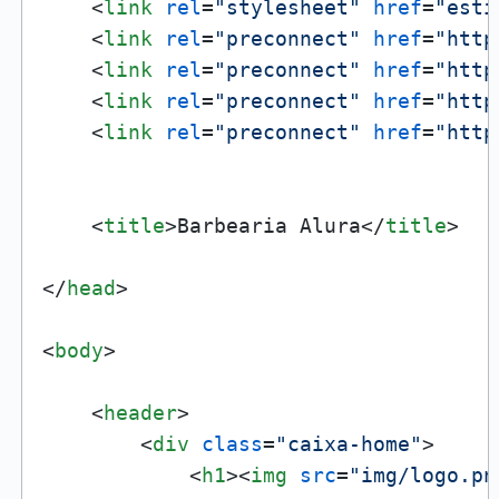
<
link
rel
=
"stylesheet"
href
=
"esti
<
link
rel
=
"preconnect"
href
=
"http
<
link
rel
=
"preconnect"
href
=
"http
<
link
rel
=
"preconnect"
href
=
"http
<
link
rel
=
"preconnect"
href
=
"http
<
title
>
Barbearia Alura
</
title
>
</
head
>
<
body
>
<
header
>
<
div
class
=
"caixa-home"
>
<
h1
>
<
img
src
=
"img/logo.pn