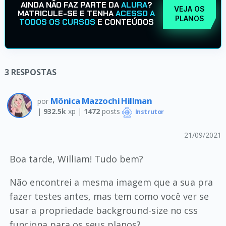
AINDA NÃO FAZ PARTE DA
ALURA
?
VEJA OS
MATRICULE-SE E TENHA
ACESSO A
PLANOS
TODOS OS CURSOS
E CONTEÚDOS
3
RESPOSTAS
Mônica Mazzochi Hillman
por
|
932.5k
xp |
1472
posts
Instrutor
21/09/2021
Boa tarde, William! Tudo bem?
Não encontrei a mesma imagem que a sua pra
fazer testes antes, mas tem como você ver se
usar a propriedade background-size no css
funciona para os seus planos?