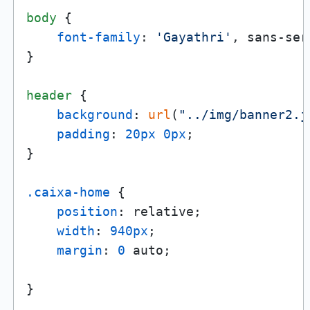
body
 {

font-family
: 
'Gayathri'
, sans-seri
}

header
 {

background
: 
url
(
"../img/banner2.j
padding
: 
20px
0px
;

}

.caixa-home
 {

position
: relative;

width
: 
940px
;

margin
: 
0
 auto;

}
