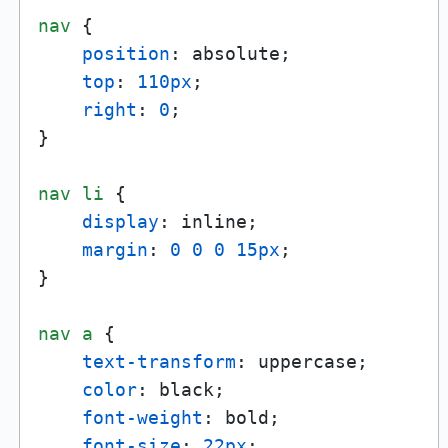
nav
 {

position
: absolute;

top
: 
110px
;

right
: 
0
;

}

nav
li
 {

display
: inline;

margin
: 
0
0
0
15px
;

}

nav
a
 {

text-transform
: uppercase;

color
: black;

font-weight
: bold;

font-size
: 
22px
;
