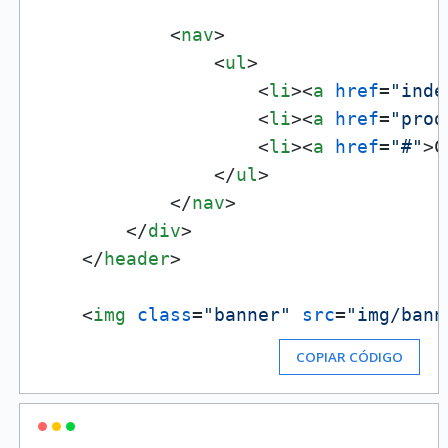
<
nav
>
<
ul
>
<
li
>
<
a
href
=
"inde
<
li
>
<
a
href
=
"prod
<
li
>
<
a
href
=
"#"
>
C
</
ul
>
</
nav
>
</
div
>
</
header
>
<
img
class
=
"banner"
src
=
"img/bann
COPIAR CÓDIGO