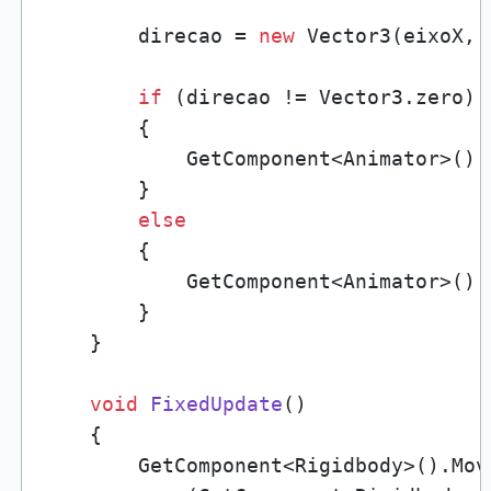
        direcao = 
new
 Vector3(eixoX, 
if
 (direcao != Vector3.zero)

        {

            GetComponent<Animator>().
        }

else
        {

            GetComponent<Animator>().
        }

    }

void
FixedUpdate
()
    {

        GetComponent<Rigidbody>().Move