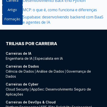
Desenvolvimento Back-End Python
Carreira
MCP: o que é, como funciona e diferenças
Artigo
Supabase: desenvolvendo backend com BaaS
Formação
e agentes de IA
TRILHAS POR CARREIRA
Carreiras de IA
Engenharia de IA
Especialista em IA
|
Carreiras de Dados
Ciência de Dados
Análise de Dados
Governança de
|
|
Dados
Carreiras de Cyber
Cloud Security
AppSec: Desenvolvimento Seguro de
|
Aplicações
Carreiras de DevOps & Cloud