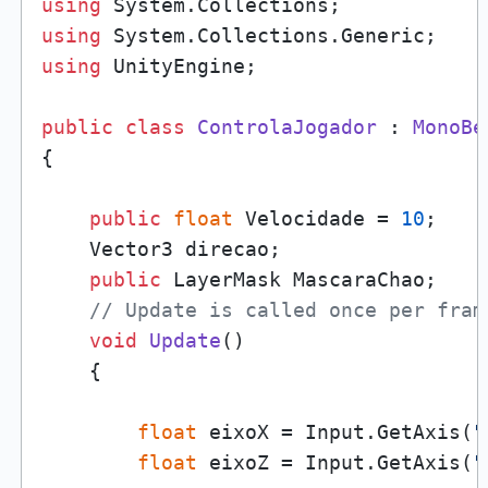
using
using
using
 UnityEngine;

public
class
ControlaJogador
 : 
MonoBe
{

public
float
 Velocidade = 
10
;

    Vector3 direcao;

public
 LayerMask MascaraChao;

// Update is called once per fram
void
Update
()
    {

float
 eixoX = Input.GetAxis(
"
float
 eixoZ = Input.GetAxis(
"