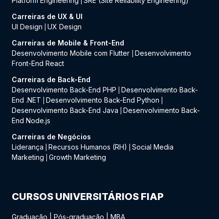
Platform Engineering
SRE (Site Reliability Engineering)
|
Carreiras de UX & UI
UI Design
UX Design
|
Carreiras de Mobile & Front-End
Desenvolvimento Mobile com Flutter
Desenvolvimento
|
Front-End React
Carreiras de Back-End
Desenvolvimento Back-End PHP
Desenvolvimento Back-
|
End .NET
Desenvolvimento Back-End Python
|
|
Desenvolvimento Back-End Java
Desenvolvimento Back-
|
End Node.js
Carreiras de Negócios
Liderança
Recursos Humanos (RH)
Social Media
|
|
Marketing
Growth Marketing
|
CURSOS UNIVERSITÁRIOS FIAP
Graduação
|
Pós-graduação
|
MBA