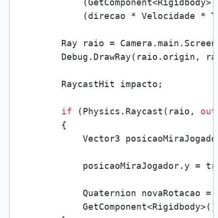
            (GetComponent<Rigidbody>()
            (direcao * Velocidade * T
        Ray raio = Camera.main.Screen
        Debug.DrawRay(raio.origin, ra
        RaycastHit impacto;

if
 (Physics.Raycast(raio, 
out
        {

            Vector3 posicaoMiraJogado
            posicaoMiraJogador.y = tr
            Quaternion novaRotacao = 
            GetComponent<Rigidbody>()