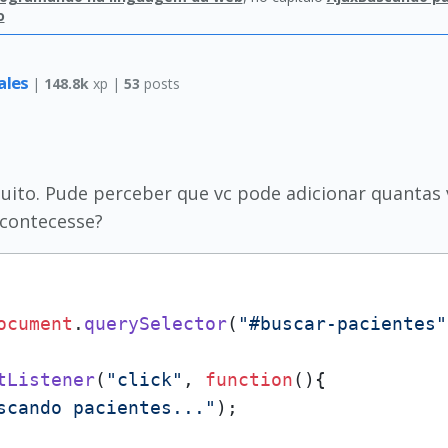
o
Sales
|
148.8k
xp |
53
posts
uito. Pude perceber que vc pode adicionar quantas 
acontecesse?
ocument
.
querySelector
(
"#buscar-pacientes"
tListener
(
"click"
, 
function
(
){

scando pacientes..."
);
