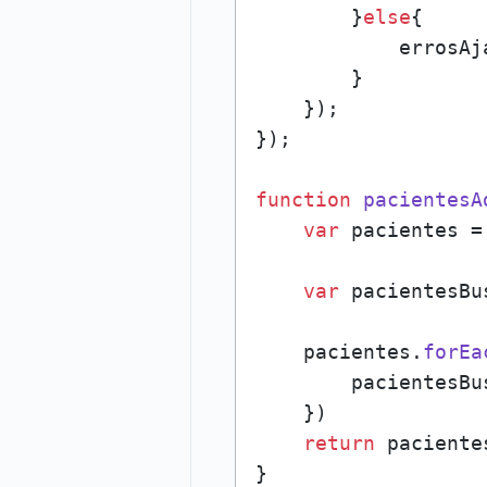
        }
else
{

            errosAj
        }

    });

});

function
pacientesA
var
 pacientes =
var
 pacientesBu
    pacientes.
forEa
        pacientesBu
    })

return
 paciente
}
