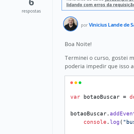
6
lidando com erros da requisiçã
respostas
Vinicius Lande de 
por
Boa Noite!
Terminei o curso, gostei m
poderia impedir que isso 
var
 botaoBuscar = 
d
botaoBuscar.
addEven
console
.
log
(
"bu