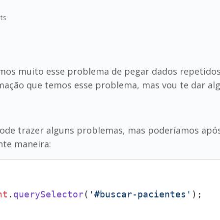
ts
emos muito esse problema de pegar dados repetidos
ação que temos esse problema, mas vou te dar alg
pode trazer alguns problemas, mas poderíamos após 
nte maneira:
nt
.
querySelector
(
'#buscar-pacientes'