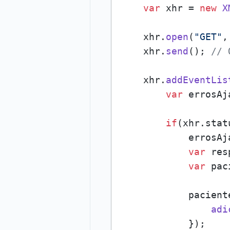
var
 xhr = 
new
X
    xhr.
open
(
"GET"
,
    xhr.
send
(); 
// 
    xhr.
addEventLis
var
 errosAj
if
(xhr.
stat
            errosAj
var
 res
var
 pac
            pacient
adi
            });
