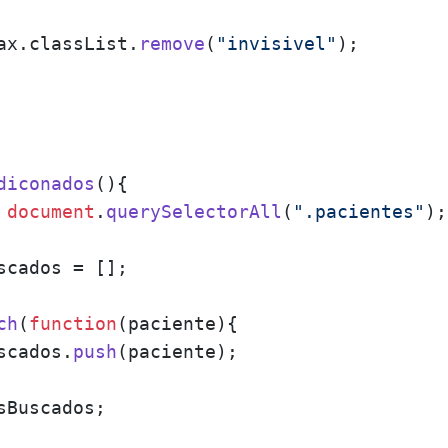
ax.
classList
.
remove
(
"invisivel"
);

diconados
(
){

 
document
.
querySelectorAll
(
".pacientes"
);

scados = [];

ch
(
function
(
paciente
){

scados.
push
(paciente);

sBuscados;
