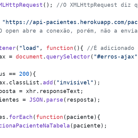
MLHttpRequest
(); 
//O XMLHttpRequest diz q
 
"https://api-pacientes.herokuapp.com/pac
O open abre a conexão, porém, não a envia
tener
(
"load"
, 
function
(
){ 
//É adicionado 
ax = 
document
.
querySelector
(
"#erros-ajax"
us
 == 
200
){

ax.
classList
.
add
(
"invisivel"
);

posta = xhr.
responseText
;

ientes = 
JSON
.
parse
(resposta);

es.
forEach
(
function
(
paciente
){

cionaPacienteNaTabela
(paciente);
