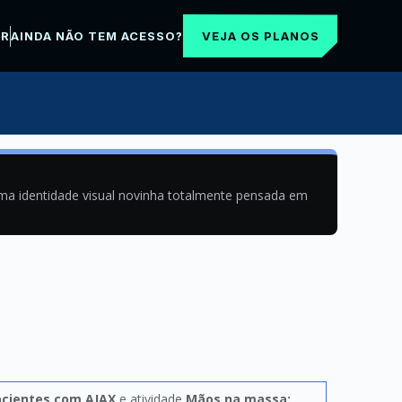
VEJA OS PLANOS
AR
AINDA NÃO TEM ACESSO?
uma identidade visual novinha totalmente pensada em
cientes com AJAX
e atividade
Mãos na massa: