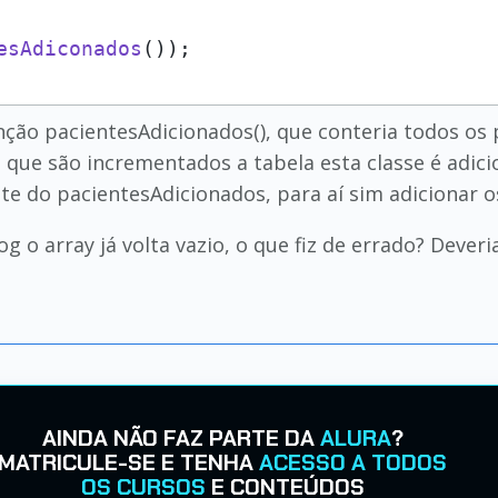
esAdiconados
());
nção pacientesAdicionados(), que conteria todos os 
 que são incrementados a tabela esta classe é adici
te do pacientesAdicionados, para aí sim adicionar os
 o array já volta vazio, o que fiz de errado? Deveri
AINDA NÃO FAZ PARTE DA
ALURA
?
MATRICULE-SE E TENHA
ACESSO A TODOS
OS CURSOS
E CONTEÚDOS