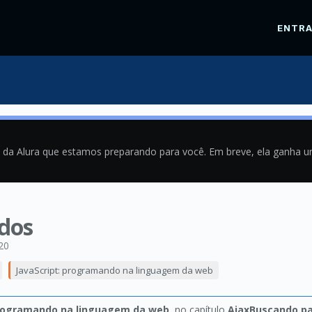
ENTR
a da Alura que estamos preparando para você. Em breve, ela ganha 
idos
20
JavaScript: programando na linguagem da web
programando na linguagem da web
, no capítulo
AjaxBuscando pa