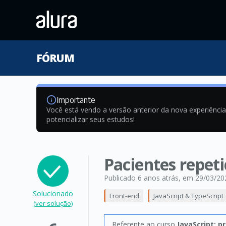
FÓRUM
Importante
Você está vendo a versão anterior da nova experiênci
potencializar seus estudos!
Pacientes repet
Publicado 6 anos atrás
, em 29/03/20
Solucionado
Front-end
JavaScript & TypeScript
(ver solução)
Referente ao curso
JavaScript: 