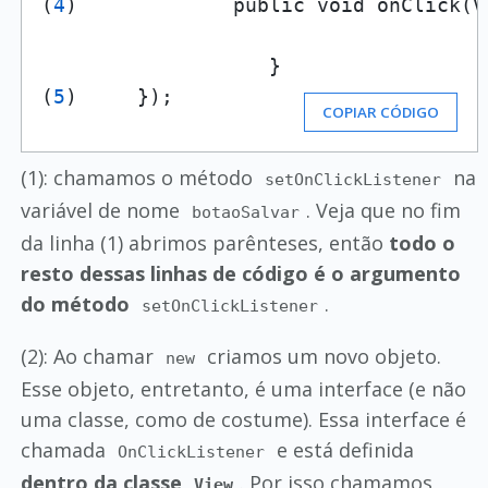
(
4
)             public void onClick(Vi
                   }

(
5
)     });
COPIAR CÓDIGO
(1): chamamos o método
na
setOnClickListener
variável de nome
. Veja que no fim
botaoSalvar
da linha (1) abrimos parênteses, então
todo o
resto dessas linhas de código é o argumento
do método
.
setOnClickListener
(2): Ao chamar
criamos um novo objeto.
new
Esse objeto, entretanto, é uma interface (e não
uma classe, como de costume). Essa interface é
chamada
e está definida
OnClickListener
dentro da classe
. Por isso chamamos
View