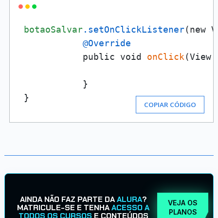
botaoSalvar
.setOnClickListener
(new V
@Override
            public void 
onClick
(View 
            }

 }
COPIAR CÓDIGO
AINDA NÃO FAZ PARTE DA
ALURA
?
VEJA OS
MATRICULE-SE E TENHA
ACESSO A
PLANOS
TODOS OS CURSOS
E CONTEÚDOS