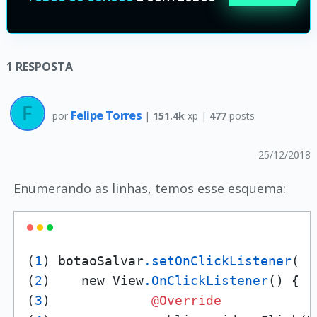
1
RESPOSTA
Felipe Torres
por
|
151.4k
xp |
477
posts
25/12/2018
Enumerando as linhas, temos esse esquema:
(
1
) botaoSalvar
.setOnClickListener
(

(
2
)    new View
.OnClickListener
() {

(
3
)             
@Override