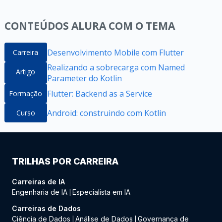
CONTEÚDOS ALURA COM O TEMA
Desenvolvimento Mobile com Flutter
Carreira
Realizando a sobrecarga com Named
Artigo
Parameter do Kotlin
Flutter: Backend as a Service
Formação
Android: construindo com Kotlin
Curso
TRILHAS POR CARREIRA
Carreiras de IA
Engenharia de IA
Especialista em IA
|
Carreiras de Dados
Ciência de Dados
Análise de Dados
Governança de
|
|