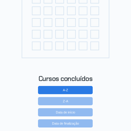
Cursos concluídos
A-Z
Z-A
Data de início
Data de finalização