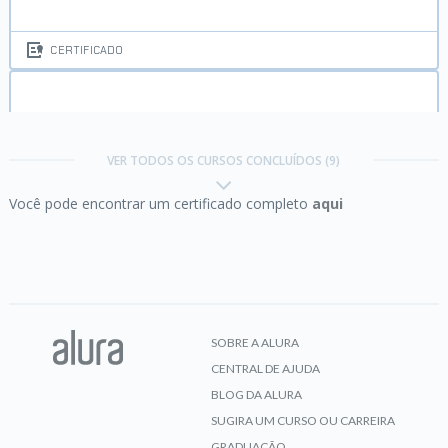
CERTIFICADO
Git:
Controle e compartilhe seu código
VER TODOS OS CURSOS CONCLUÍDOS (9)
Você pode encontrar um certificado completo
aqui
CERTIFICADO
Jogos com Android:
Desenvolva seu próprio
Flappy Bird
SOBRE A ALURA
CENTRAL DE AJUDA
CERTIFICADO
BLOG DA ALURA
SUGIRA UM CURSO OU CARREIRA
GRADUAÇÃO