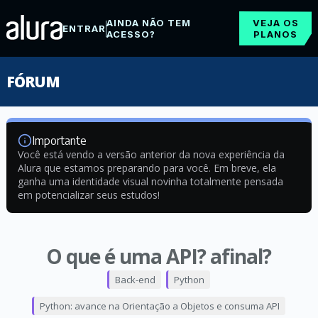
AINDA NÃO TEM
VEJA OS
ENTRAR
ACESSO?
PLANOS
FÓRUM
Importante
Você está vendo a versão anterior da nova experiência da
Alura que estamos preparando para você. Em breve, ela
ganha uma identidade visual novinha totalmente pensada
em potencializar seus estudos!
O que é uma API? afinal?
Back-end
Python
Python: avance na Orientação a Objetos e consuma API