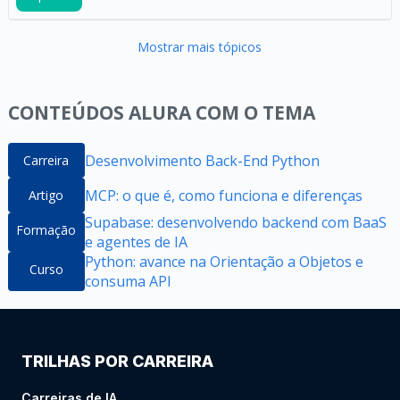
Mostrar mais tópicos
CONTEÚDOS ALURA COM O TEMA
Desenvolvimento Back-End Python
Carreira
MCP: o que é, como funciona e diferenças
Artigo
Supabase: desenvolvendo backend com BaaS
Formação
e agentes de IA
Python: avance na Orientação a Objetos e
Curso
consuma API
TRILHAS POR CARREIRA
Carreiras de IA