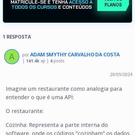
MATRICULE-SE E TENHA
ACESSO A
PLANOS
TODOS OS CURSOS
E CONTEÚDOS
1
RESPOSTA
ADAM SMYTHY CARVALHO DA COSTA
por
|
141.4k
xp |
4
posts
20/05/2024
Imagine um restaurante como analogia para
entender o que é uma API:
O restaurante:
Cozinha: Representa a parte interna do
software, onde os códigos "cozinham" os dados