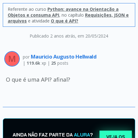
Referente ao curso
Python: avance na Orientação a
Objetos e consuma API
, no capítulo
Requisições, JSON e
arquivos
e atividade
O que é API?
Publicado 2 anos atrás
, em 20/05/2024
Mauricio Augusto Hellwald
por
|
119.6k
xp |
25
posts
O que é uma API? afinal?
AINDA NÃO FAZ PARTE DA
ALURA
?
VEJA OS