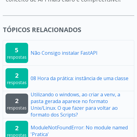
TÓPICOS RELACIONADOS
5
Não Consigo instalar FastAPI
respostas
2
08 Hora da prática: instância de uma classe
respostas
Utilizando o windows, ao criar a venv, a
2
pasta gerada aparece no formato
Unix/Linux. O que fazer para voltar ao
respostas
formato dos Scripts?
2
ModuleNotFoundError: No module named
'Pratica'
respostas