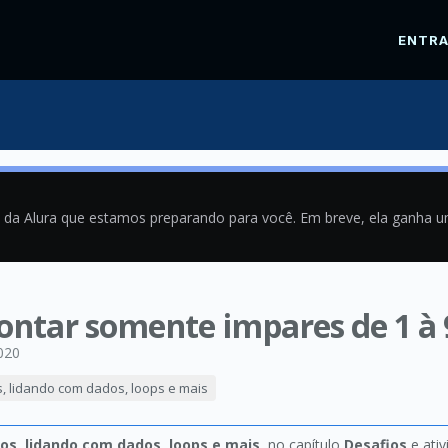
ENTR
a da Alura que estamos preparando para você. Em breve, ela ganha 
contar somente impares de 1 à 
020
s, lidando com dados, loops e mais
os, lidando com dados, loops e mais
, no capítulo
Desafios
e ati