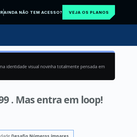
VEJA OS PLANOS
AR
AINDA NÃO TEM ACESSO?
uma identidade visual novinha totalmente pensada em
99 . Mas entra em loop!
vidade
Desafio Números ímpares