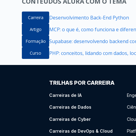
CONTEÚDOS ALURA COM O TEMA
Desenvolvimento Back-End Python
Carreira
MCP: o que é, como funciona e difere
Artigo
Supabase: desenvolvendo backend com
Formação
PHP: conceitos, lidando com dados, lo
Curso
TRILHAS POR CARREIRA
Carreiras de IA
Enge
Carreiras de Dados
Ciên
Carreiras de Cyber
Clou
Carreiras de DevOps & Cloud
Plat