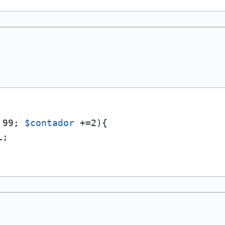
 99; 
$contador
 +=2){

;
