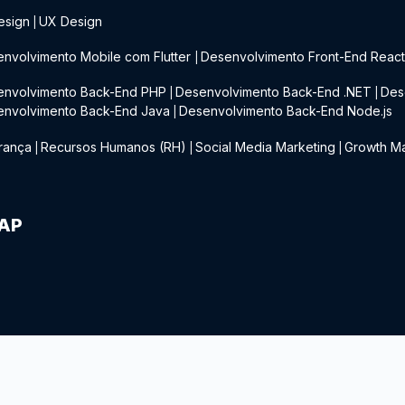
esign
UX Design
|
nvolvimento Mobile com Flutter
Desenvolvimento Front-End Reac
|
envolvimento Back-End PHP
Desenvolvimento Back-End .NET
Des
|
|
envolvimento Back-End Java
Desenvolvimento Back-End Node.js
|
rança
Recursos Humanos (RH)
Social Media Marketing
Growth Ma
|
|
|
IAP