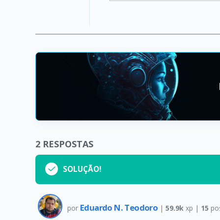
2
RESPOSTAS
SOLUÇÃO!
Eduardo N. Teodoro
por
|
59.9k
xp |
15
po