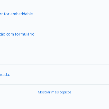
tor for embeddable
tão com formulário
urada.
Mostrar mais tópicos