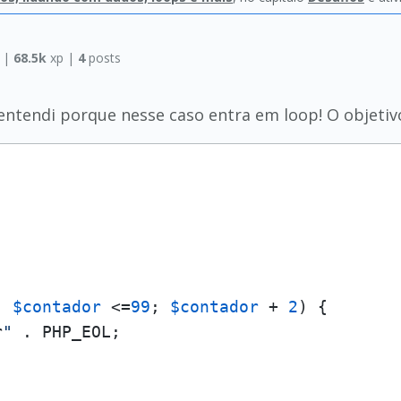
s
|
68.5k
xp |
4
posts
 entendi porque nesse caso entra em loop! O objetiv
; 
$contador
 <=
99
; 
$contador
 + 
2
) {

r
"
 . PHP_EOL;
