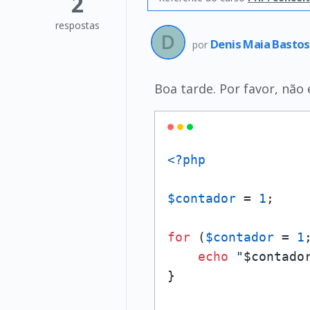
2
respostas
Denis Maia Basto
por
Boa tarde. Por favor, não
<?php
$contador
 = 
1
;

for
 (
$contador
 = 
1
echo
"
$contado
}