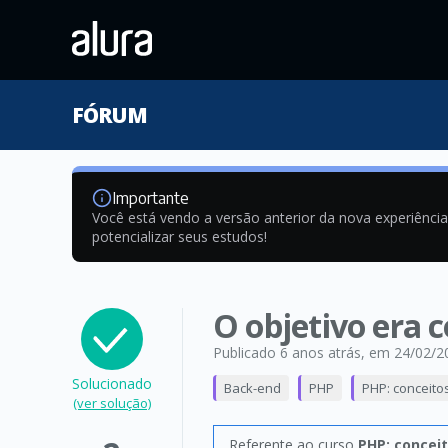
FÓRUM
Importante
Você está vendo a versão anterior da nova experiênci
potencializar seus estudos!
O objetivo era 
Publicado 6 anos atrás
, em 24/02/2
Solucionado
Back-end
PHP
PHP: conceito
(ver solução)
Referente ao curso
PHP: conceit