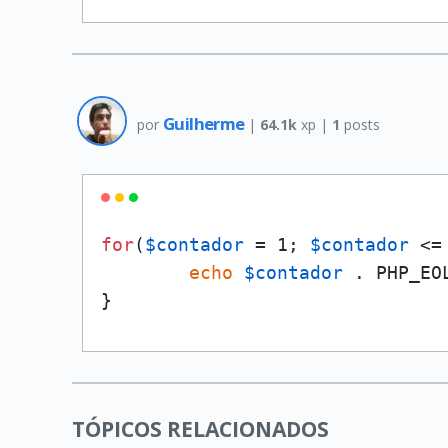
Guilherme
por
|
64.1k
xp |
1
posts
for
(
$contador
 = 1; 
$contador
 <=
echo
$contador
 . PHP_EOL
}
TÓPICOS RELACIONADOS