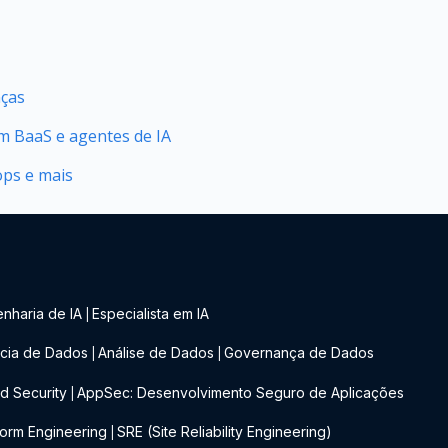
nças
 BaaS e agentes de IA
ops e mais
nharia de IA
Especialista em IA
|
cia de Dados
Análise de Dados
Governança de Dados
|
|
d Security
AppSec: Desenvolvimento Seguro de Aplicações
|
form Engineering
SRE (Site Reliability Engineering)
|