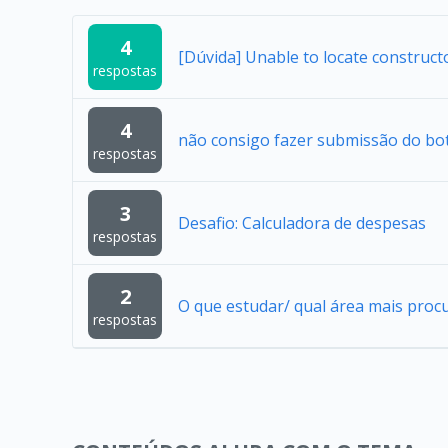
4
[Dúvida] Unable to locate construc
respostas
4
não consigo fazer submissão do bo
respostas
3
Desafio: Calculadora de despesas
respostas
2
O que estudar/ qual área mais proc
respostas