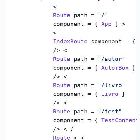
            <

Route
 path = 
"/"
            component = { 
App
 } >

            <

IndexRoute
 component = { 
            /> <

Route
 path = 
"/autor"
            component = { 
AutorBox
 }

            /> <

Route
 path = 
"/livro"
            component = { 
Livro
 }

            /> <

Route
 path = 
"/test"
            component = { 
TestContent
            /> < /

Route
 > <
