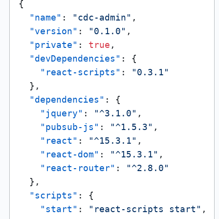
{
"name"
:
"cdc-admin"
,
"version"
:
"0.1.0"
,
"private"
:
true
,
"devDependencies"
:
{
"react-scripts"
:
"0.3.1"
}
,
"dependencies"
:
{
"jquery"
:
"^3.1.0"
,
"pubsub-js"
:
"^1.5.3"
,
"react"
:
"^15.3.1"
,
"react-dom"
:
"^15.3.1"
,
"react-router"
:
"^2.8.0"
}
,
"scripts"
:
{
"start"
:
"react-scripts start"
,