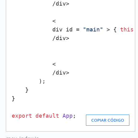
            /div>

            <

            div id = 
"main"
 > { 
this
.
            /div>            

            <

            /div>     

        );

    }

}

export
default
App
;
COPIAR CÓDIGO