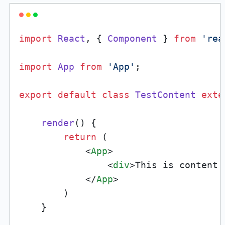
import
React
, { 
Component
 } 
from
'rea
import
App
from
'App'
;

export
default
class
TestContent
exte
render
(
) {

return
 (

<
App
>
<
div
>
This is content 
</
App
>
        )

    }
