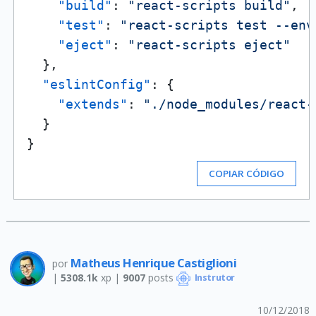
"build"
:
"react-scripts build"
,
"test"
:
"react-scripts test --env
"eject"
:
"react-scripts eject"
}
,
"eslintConfig"
:
{
"extends"
:
"./node_modules/react-
}
}
COPIAR CÓDIGO
Matheus Henrique Castiglioni
por
|
5308.1k
xp |
9007
posts
Instrutor
10/12/2018