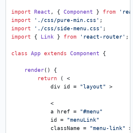
import
React
, { 
Component
 } 
from
'rea
import
'./css/pure-min.css'
import
'./css/side-menu.css'
import
 { 
Link
 } 
from
'react-router'
;

class
App
extends
Component
 {

render
(
) {

return
 ( <

            div id = 
"layout"
 >

            <

            a href = 
"#menu"
            id = 
"menuLink"
            className = 
"menu-link"
 >
