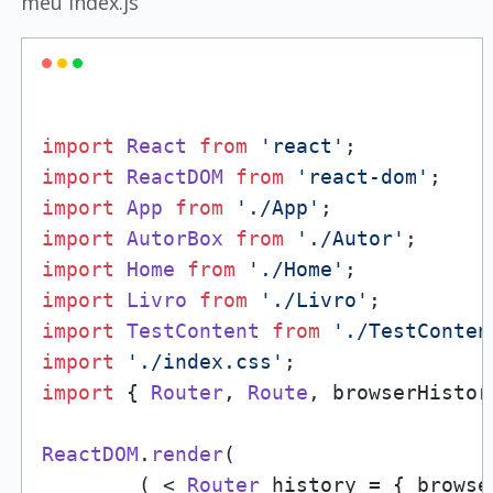
meu index.js
import
React
from
'react'
import
ReactDOM
from
'react-dom'
import
App
from
'./App'
import
AutorBox
from
'./Autor'
import
Home
from
'./Home'
import
Livro
from
'./Livro'
import
TestContent
from
'./TestConten
import
'./index.css'
import
 { 
Router
, 
Route
, browserHistor
ReactDOM
.
render
(

        ( < 
Router
 history = { browse