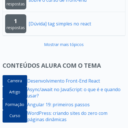
sobre o curso de front-end
respostas
1
[Dúvida] tag simples no react
respostas
Mostrar mais tópicos
CONTEÚDOS ALURA COM O TEMA
Desenvolvimento Front-End React
Carreira
Async/await no JavaScript: o que é e quando
Artigo
usar?
Angular 19: primeiros passos
Formação
WordPress: criando sites do zero com
Curso
páginas dinâmicas