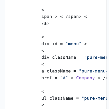
            <

            span > < /span> <

            /a>

            <

            div id = 
"menu"
 >

            <

            div className = 
"pure-men
            <

            a className = 
"pure-menu-
            href = 
"#"
 > 
Company
 < /a>
            <

            ul className = 
"pure-menu
            <
