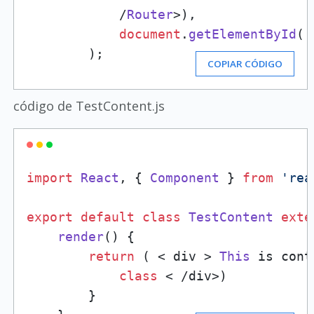
            /
Router
>),

document
.
getElementById
(
'
        );
COPIAR CÓDIGO
código de TestContent.js
import
React
, { 
Component
 } 
from
'rea
export
default
class
TestContent
exte
render
(
) {

return
 ( < div > 
This
 is cont
class
 < /div>)

        }
