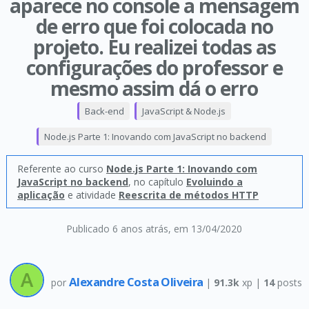
aparece no console a mensagem
de erro que foi colocada no
projeto. Eu realizei todas as
configurações do professor e
mesmo assim dá o erro
Back-end
JavaScript & Node.js
Node.js Parte 1: Inovando com JavaScript no backend
Referente ao curso
Node.js Parte 1: Inovando com
JavaScript no backend
, no capítulo
Evoluindo a
aplicação
e atividade
Reescrita de métodos HTTP
Publicado 6 anos atrás
, em 13/04/2020
Alexandre Costa Oliveira
por
|
91.3k
xp |
14
posts