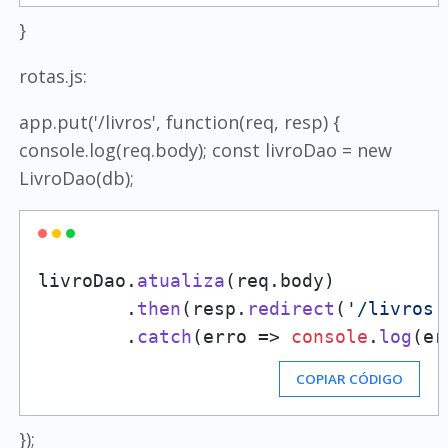
}
rotas.js:
app.put('/livros', function(req, resp) {
console.log(req.body); const livroDao = new
LivroDao(db);
livroDao.
atualiza
(req.
body
)

        .
then
(resp.
redirect
(
'/livros'
        .
catch
(
erro
 =>
console
.
log
(er
COPIAR CÓDIGO
});