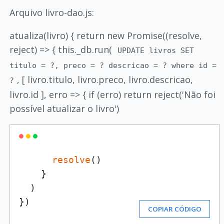
Arquivo livro-dao.js:
atualiza(livro) { return new Promise((resolve,
reject) => { this._db.run(
UPDATE livros SET
titulo = ?, preco = ? descricao = ? where id =
, [ livro.titulo, livro.preco, livro.descricao,
?
livro.id ], erro => { if (erro) return reject('Não foi
possível atualizar o livro')
resolve
()

    }

  )

})
COPIAR CÓDIGO