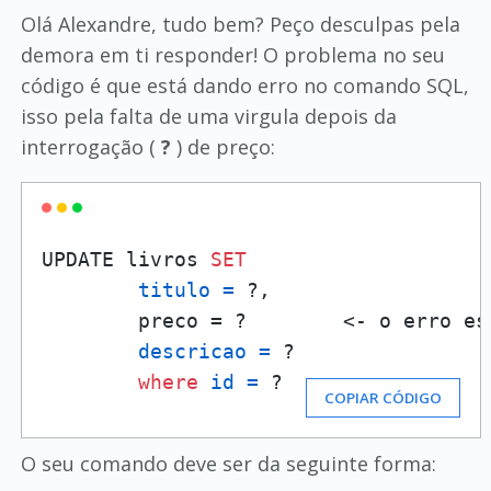
Olá Alexandre, tudo bem? Peço desculpas pela
demora em ti responder! O problema no seu
código é que está dando erro no comando SQL,
isso pela falta de uma virgula depois da
interrogação (
?
) de preço:
UPDATE livros 
SET
titulo
=
 ?,

        preco = ?        <- o erro es
descricao
=
 ?

where
id
=
 ?
COPIAR CÓDIGO
O seu comando deve ser da seguinte forma: