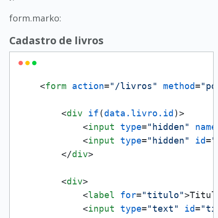
form.marko:
Cadastro de livros
<
form
action
=
"/livros"
method
=
"po
<
div
if
(
data.livro.id
)>
<
input
type
=
"hidden"
name
<
input
type
=
"hidden"
id
=
"
</
div
>
<
div
>
<
label
for
=
"titulo"
>
Titul
<
input
type
=
"text"
id
=
"ti