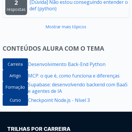
2
[Dúvida] Não estou conseguindo entender o
def (python)
respostas
Mostrar mais tópicos
CONTEÚDOS ALURA COM O TEMA
Desenvolvimento Back-End Python
Carreira
MCP: o que é, como funciona e diferenças
Artigo
Supabase: desenvolvendo backend com BaaS
Formação
e agentes de IA
Checkpoint Node.js - Nível 3
Curso
TRILHAS POR CARREIRA