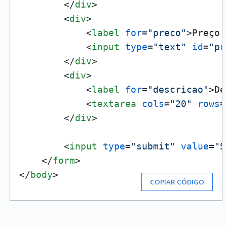
</
div
>
<
div
>
<
label
for
=
"preco"
>
Preço:
<
input
type
=
"text"
id
=
"pr
</
div
>
<
div
>
<
label
for
=
"descricao"
>
De
<
textarea
cols
=
"20"
rows
=
</
div
>
<
input
type
=
"submit"
value
=
"S
</
form
>
</
body
>
COPIAR CÓDIGO