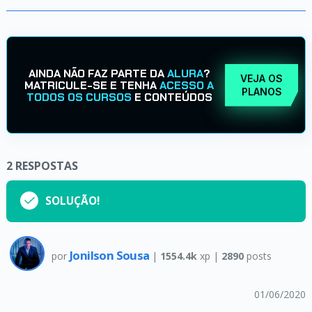
AINDA NÃO FAZ PARTE DA
ALURA
?
VEJA OS
MATRICULE-SE E TENHA
ACESSO A
PLANOS
TODOS OS CURSOS
E CONTEÚDOS
2
RESPOSTAS
SOLUÇÃO!
Jonilson Sousa
por
|
1554.4k
xp |
2890
posts
01/06/2020