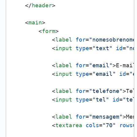
</
header
>
<
main
>
<
form
>
<
label
for
=
"nomesobrenome
<
input
type
=
"text"
id
=
"no
<
label
for
=
"email"
>
E-mail
<
input
type
=
"email"
id
=
"e
<
label
for
=
"telefone"
>
Tel
<
input
type
=
"tel"
id
=
"tel
<
label
for
=
"mensagem"
>
Men
<
textarea
cols
=
"70"
rows
=