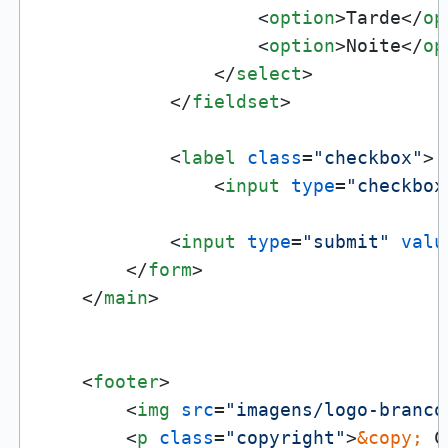
<
option
>
Tarde
</
op
<
option
>
Noite
</
op
</
select
>
</
fieldset
>
<
label
class
=
"checkbox"
>
<
input
type
=
"checkbox
<
input
type
=
"submit"
valu
</
form
>
</
main
>
<
footer
>
<
img
src
=
"imagens/logo-branco
<
p
class
=
"copyright"
>
&copy;
 C