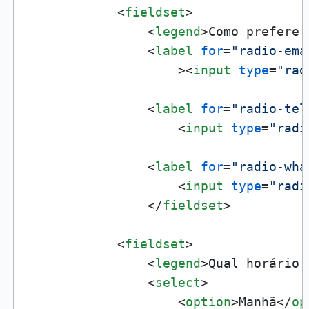
<
fieldset
>
<
legend
>
Como prefere 
<
label
for
=
"radio-ema
                    >
<
input
type
=
"rad
<
label
for
=
"radio-tel
<
input
type
=
"radi
<
label
for
=
"radio-wha
<
input
type
=
"radi
</
fieldset
>
<
fieldset
>
<
legend
>
Qual horário 
<
select
>
<
option
>
Manhã
</
op