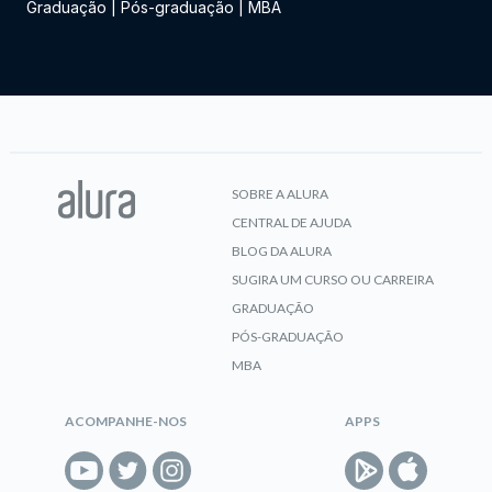
Graduação
|
Pós-graduação
|
MBA
SOBRE A ALURA
CENTRAL DE AJUDA
BLOG DA ALURA
SUGIRA UM CURSO OU CARREIRA
GRADUAÇÃO
PÓS-GRADUAÇÃO
MBA
ACOMPANHE-NOS
APPS