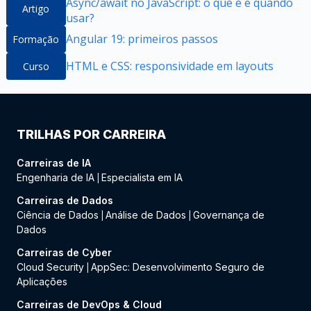
Async/await no JavaScript: o que é e quando
Artigo
usar?
Angular 19: primeiros passos
Formação
HTML e CSS: responsividade em layouts
Curso
TRILHAS POR CARREIRA
Carreiras de IA
Engenharia de IA
Especialista em IA
|
Carreiras de Dados
Ciência de Dados
Análise de Dados
Governança de
|
|
Dados
Carreiras de Cyber
Cloud Security
AppSec: Desenvolvimento Seguro de
|
Aplicações
Carreiras de DevOps & Cloud