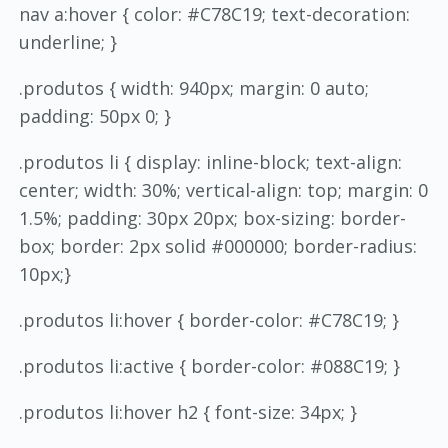
nav a:hover { color: #C78C19; text-decoration:
underline; }
.produtos { width: 940px; margin: 0 auto;
padding: 50px 0; }
.produtos li { display: inline-block; text-align:
center; width: 30%; vertical-align: top; margin: 0
1.5%; padding: 30px 20px; box-sizing: border-
box; border: 2px solid #000000; border-radius:
10px;}
.produtos li:hover { border-color: #C78C19; }
.produtos li:active { border-color: #088C19; }
.produtos li:hover h2 { font-size: 34px; }