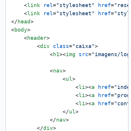
<
link
rel
=
"stylesheet"
href
=
"rese
<
link
rel
=
"stylesheet"
href
=
"styl
</
head
>
<
body
>
<
header
>
<
div
class
=
"caixa"
>
<
h1
>
<
img
src
=
"imagens/log
<
nav
>
<
ul
>
<
li
>
<
a
href
=
"inde
<
li
>
<
a
href
=
"prod
<
li
>
<
a
href
=
"cont
</
ul
>
</
nav
>
</
div
>