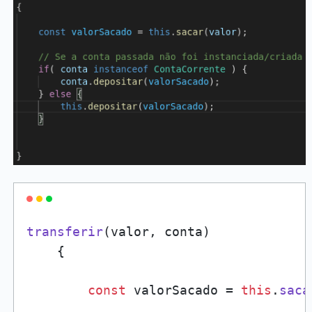
transferir
(
valor, conta
)

    {

const
 valorSacado = 
this
.
saca