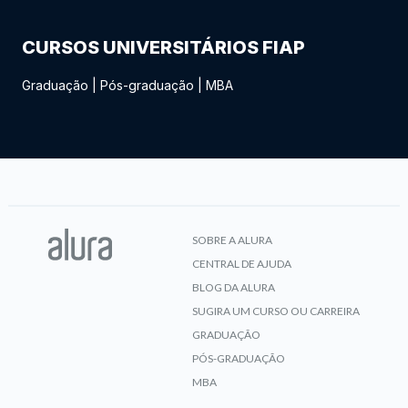
CURSOS UNIVERSITÁRIOS FIAP
Graduação
|
Pós-graduação
|
MBA
SOBRE A ALURA
CENTRAL DE AJUDA
BLOG DA ALURA
SUGIRA UM CURSO OU CARREIRA
GRADUAÇÃO
PÓS-GRADUAÇÃO
MBA