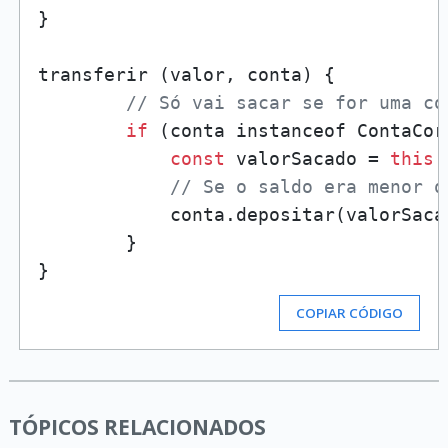
}

transferir (valor, conta) {

// Só vai sacar se for uma co
if
 (conta instanceof ContaCorr
const
 valorSacado = 
this
.
// Se o saldo era menor q
            conta.depositar(valorSacad
        }        

COPIAR CÓDIGO
TÓPICOS RELACIONADOS