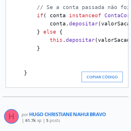
// Se a conta passada não foi
if
( conta 
instanceof
ContaCor
            conta.
depositar
(valorSacad
        } 
else
 {

this
.
depositar
(valorSacado
        }

    }
COPIAR CÓDIGO
HUGO CHRISTIANE NAHUI BRAVO
por
|
61.7k
xp |
5
posts