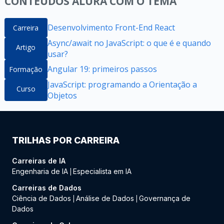
CONTEÚDOS ALURA COM O TEMA
Desenvolvimento Front-End React
Carreira
Async/await no JavaScript: o que é e quando
Artigo
usar?
Angular 19: primeiros passos
Formação
JavaScript: programando a Orientação a
Curso
Objetos
TRILHAS POR CARREIRA
Carreiras de IA
Engenharia de IA
Especialista em IA
|
Carreiras de Dados
Ciência de Dados
Análise de Dados
Governança de
|
|
Dados