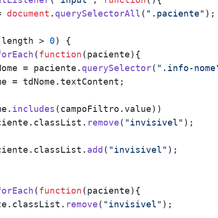
= 
document
.
querySelectorAll
(
".paciente"
);

.
length
 > 
0
) {

forEach
(
function
(
paciente
){

Nome = paciente.
querySelector
(
".info-nome
me = tdNome.
textContent
;  

me.
includes
(campoFiltro.
value
))

ciente.
classList
.
remove
(
"invisivel"
);

ciente.
classList
.
add
(
"invisivel"
);

forEach
(
function
(
paciente
){

te.
classList
.
remove
(
"invisivel"
);
