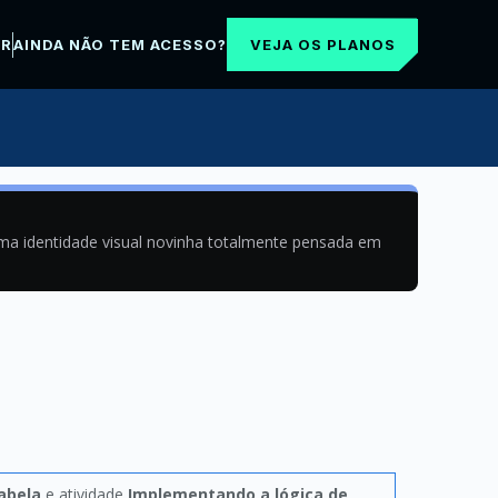
VEJA OS PLANOS
AR
AINDA NÃO TEM ACESSO?
uma identidade visual novinha totalmente pensada em
abela
e atividade
Implementando a lógica de