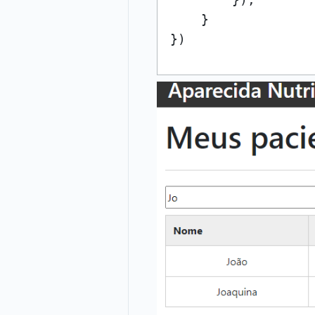
    }

})