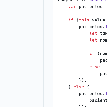
var
 pacientes 
if
 (
this
.
value
        pacientes.
let
 td
let
 no
if
 (no
                pa
else
                pa
        });

    } 
else
 {

        pacientes.
            pacien
        });
