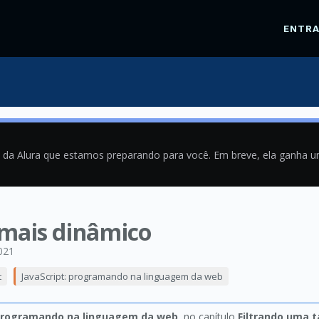
ENTR
a da Alura que estamos preparando para você. Em breve, ela ganha 
o mais dinâmico
021
t
JavaScript: programando na linguagem da web
 programando na linguagem da web
, no capítulo
Filtrando uma t