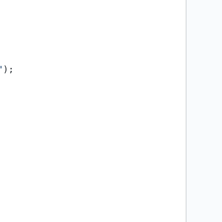
"
);
