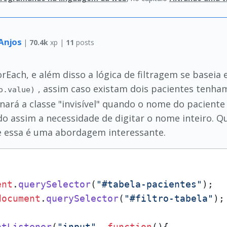
 Anjos
|
70.4k
xp |
11
posts
rEach, e além disso a lógica de filtragem se baseia
, assim caso existam dois pacientes tenh
o.value)
ionará a classe "invisível" quando o nome do paciente
do assim a necessidade de digitar o nome inteiro. Q
se essa é uma abordagem interessante.
ent
.
querySelector
(
"#tabela-pacientes"
document
.
querySelector
(
"#filtro-tabela"
);

ntListener
(
"input"
, 
function
(
){
