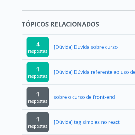
TÓPICOS RELACIONADOS
4
[Dúvida] Duvida sobre curso
respostas
1
[Dúvida] Dúvida referente ao uso 
respostas
1
sobre o curso de front-end
respostas
1
[Dúvida] tag simples no react
respostas