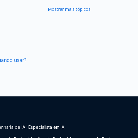
Mostrar mais tópicos
quando usar?
nharia de IA
Especialista em IA
|