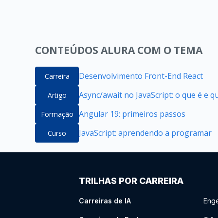
CONTEÚDOS ALURA COM O TEMA
Desenvolvimento Front-End React
Carreira
Async/await no JavaScript: o que é e 
Artigo
Angular 19: primeiros passos
Formação
JavaScript: aprendendo a programar
Curso
TRILHAS POR CARREIRA
Carreiras de IA
Enge