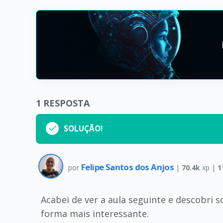
1
RESPOSTA
SOLUÇÃO!
Felipe Santos dos Anjos
por
|
70.4k
xp |
1
Acabei de ver a aula seguinte e descobri
forma mais interessante.