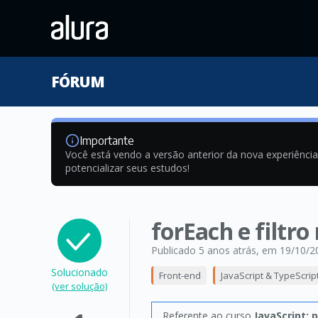
FÓRUM
Importante
Você está vendo a versão anterior da nova experiênci
potencializar seus estudos!
forEach e filtr
Publicado 5 anos atrás
, em 19/10/2
Solucionado
Front-end
JavaScript & TypeScrip
(ver solução)
Referente ao curso
JavaScript: