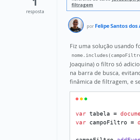
1
filtragem
resposta
Felipe Santos dos
por
Fiz uma solução usando fo
nome.includes(campoFiltr
Joaquina) o filtro só adic
na barra de busca, evitan
finâmica de filtragem, e 
var
 tabela = 
docum
var
 campoFiltro = 
campoFiltro.
addEve