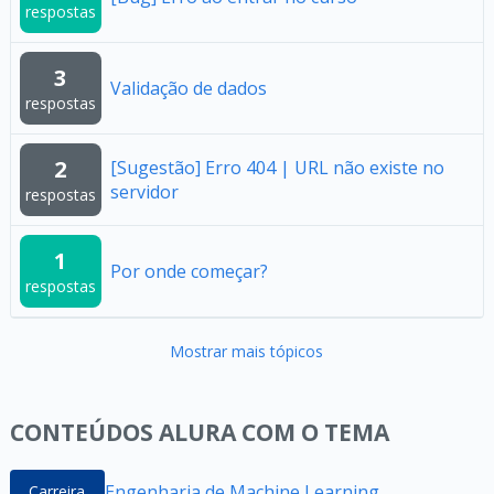
respostas
3
Validação de dados
respostas
2
[Sugestão] Erro 404 | URL não existe no
servidor
respostas
1
Por onde começar?
respostas
Mostrar mais tópicos
CONTEÚDOS ALURA COM O TEMA
Engenharia de Machine Learning
Carreira