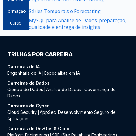
Séries Temporais e Forecasting
Formação
MySQL para Análise de Dados: preparação,
Curso
qualidade e entrega de insights
TRILHAS POR CARREIRA
Carreiras de IA
Engenharia de IA
Especialista em IA
|
Carreiras de Dados
Ciência de Dados
Análise de Dados
Governança de
|
|
Dados
Carreiras de Cyber
Cloud Security
AppSec: Desenvolvimento Seguro de
|
Aplicações
Carreiras de DevOps & Cloud
Platform Engineering
SRE (Site Reliability Engineering)
|