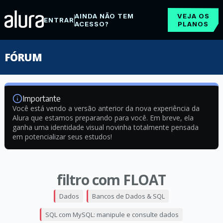
AINDA NÃO TEM
VEJA OS
ENTRAR
ACESSO?
PLANOS
FÓRUM
Importante
Você está vendo a versão anterior da nova experiência da
Alura que estamos preparando para você. Em breve, ela
ganha uma identidade visual novinha totalmente pensada
em potencializar seus estudos!
filtro com FLOAT
Dados
Bancos de Dados & SQL
SQL com MySQL: manipule e consulte dados