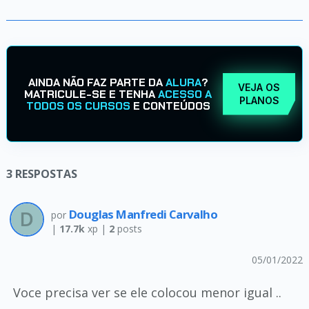
AINDA NÃO FAZ PARTE DA
ALURA
?
VEJA OS
MATRICULE-SE E TENHA
ACESSO A
PLANOS
TODOS OS CURSOS
E CONTEÚDOS
3
RESPOSTAS
Douglas Manfredi Carvalho
por
|
17.7k
xp |
2
posts
05/01/2022
Voce precisa ver se ele colocou menor igual ..