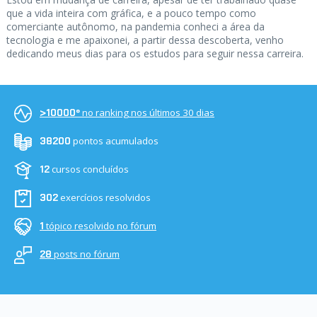
que a vida inteira com gráfica, e a pouco tempo como
comerciante autônomo, na pandemia conheci a área da
tecnologia e me apaixonei, a partir dessa descoberta, venho
dedicando meus dias para os estudos para seguir nessa carreira.
no ranking nos últimos 30 dias
>10000º
pontos acumulados
38200
cursos concluídos
12
exercícios resolvidos
302
tópico resolvido no fórum
1
posts no fórum
28