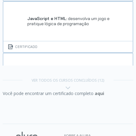
JavaScript e HTML:
desenvolva um jogo e
pratique lógica de programação
CERTIFICADO
JavaScript e HTML:
pratique lógica com
desenhos, animações e um jogo
VER TODOS OS CURSOS CONCLUÍDOS (12)
Você pode encontrar um certificado completo
aqui
CERTIFICADO
JavaScript I:
algoritmos de ordenação
SOBRE A ALURA