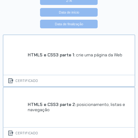
Z-A
Data de início
Data de finalização
HTML5 e CSS3 parte 1:
crie uma página da Web
CERTIFICADO
HTML5 e CSS3 parte 2:
posicionamento, listas e
navegação
CERTIFICADO