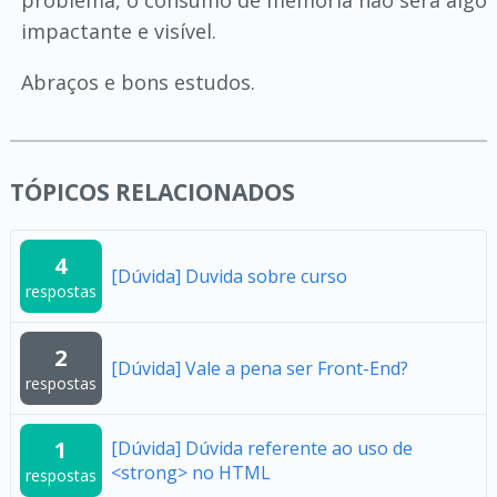
problema, o consumo de memória não será algo
impactante e visível.
Abraços e bons estudos.
TÓPICOS RELACIONADOS
4
[Dúvida] Duvida sobre curso
respostas
2
[Dúvida] Vale a pena ser Front-End?
respostas
1
[Dúvida] Dúvida referente ao uso de
<strong> no HTML
respostas