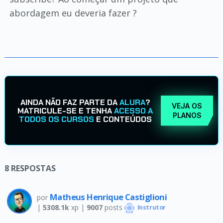
abordagem eu deveria fazer ?
AINDA NÃO FAZ PARTE DA
ALURA
?
VEJA OS
MATRICULE-SE E TENHA
ACESSO A
PLANOS
TODOS OS CURSOS
E CONTEÚDOS
8
RESPOSTAS
Matheus Henrique Castiglioni
por
|
5308.1k
xp |
9007
posts
Instrutor