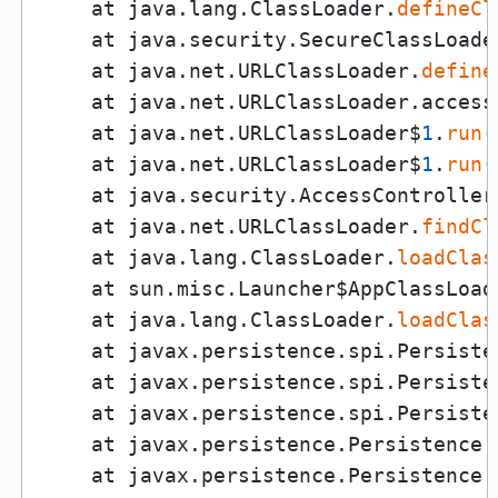
    at java.lang.ClassLoader.
defineCl
    at java.security.SecureClassLoade
    at java.net.URLClassLoader.
define
    at java.net.URLClassLoader.access
    at java.net.URLClassLoader$
1
.
run
(
    at java.net.URLClassLoader$
1
.
run
(
    at java.security.AccessController
    at java.net.URLClassLoader.
findCl
    at java.lang.ClassLoader.
loadClas
    at sun.misc.Launcher$AppClassLoad
    at java.lang.ClassLoader.
loadClas
    at javax.persistence.spi.Persiste
    at javax.persistence.spi.Persiste
    at javax.persistence.spi.Persiste
    at javax.persistence.Persistence.
    at javax.persistence.Persistence.