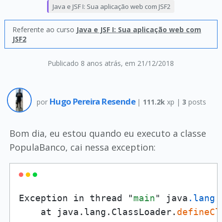
Java e JSF I: Sua aplicação web com JSF2
Referente ao curso
Java e JSF I: Sua aplicação web com
JSF2
Publicado 8 anos atrás
, em 21/12/2018
Hugo Pereira Resende
por
|
111.2k
xp |
3
posts
Bom dia, eu estou quando eu executo a classe
PopulaBanco, cai nessa exception:
Exception in thread "
main
" java
.lang
.
    at java.lang.ClassLoader.
defineCl