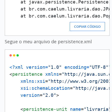
    at javax.persistence.Persistence.
    at br.com.caelum.livraria.dao.JPA
    at br.com.caelum.livraria.dao.Pop
COPIAR CÓDIGO
Segue o meu arquivo de persistence.xml
<?xml version=
"1.0"
 encoding=
"UTF-8"
?
<
persistence
xmlns
=
"http://java.sun.c
xmlns:xsi
=
"http://www.w3.org/2001
xsi:schemaLocation
=
"http://java.s
version
=
"2.0"
>
<
persistence-unit
name
=
"livraria"