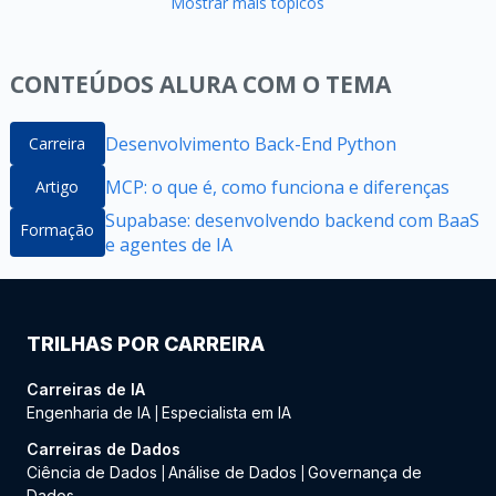
Mostrar mais tópicos
CONTEÚDOS ALURA COM O TEMA
Desenvolvimento Back-End Python
Carreira
MCP: o que é, como funciona e diferenças
Artigo
Supabase: desenvolvendo backend com BaaS
Formação
e agentes de IA
TRILHAS POR CARREIRA
Carreiras de IA
Engenharia de IA
Especialista em IA
|
Carreiras de Dados
Ciência de Dados
Análise de Dados
Governança de
|
|
Dados