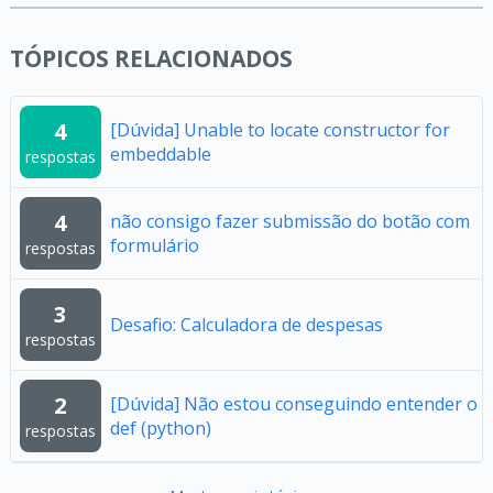
TÓPICOS RELACIONADOS
4
[Dúvida] Unable to locate constructor for
embeddable
respostas
4
não consigo fazer submissão do botão com
formulário
respostas
3
Desafio: Calculadora de despesas
respostas
2
[Dúvida] Não estou conseguindo entender o
def (python)
respostas