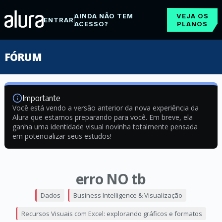
AINDA NÃO TEM
VEJA OS
ENTRAR
ACESSO?
PLANOS
FÓRUM
Importante
Você está vendo a versão anterior da nova experiência da
Alura que estamos preparando para você. Em breve, ela
ganha uma identidade visual novinha totalmente pensada
em potencializar seus estudos!
erro NO tb
Dados
Business Intelligence & Visualização
Recursos Visuais com Excel: explorando gráficos e formatos