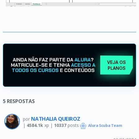
AINDA NÃO FAZ PARTE DA
ALURA
?
VEJA OS
MATRICULE-SE E TENHA
ACESSO A
PLANOS
TODOS OS CURSOS
E CONTEÚDOS
5
RESPOSTAS
NATHALIA QUEIROZ
por
|
4584.1k
xp |
10337
posts
Alura Scuba Team