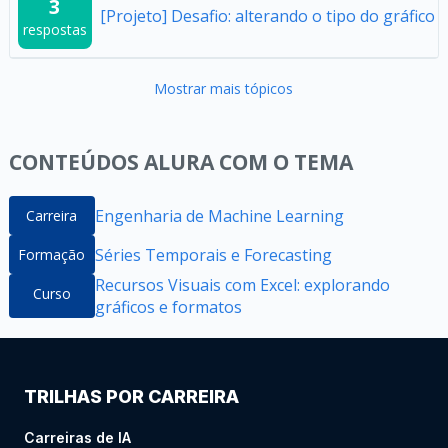
3
[Projeto] Desafio: alterando o tipo do gráfico
respostas
Mostrar mais tópicos
CONTEÚDOS ALURA COM O TEMA
Engenharia de Machine Learning
Carreira
Séries Temporais e Forecasting
Formação
Recursos Visuais com Excel: explorando
Curso
gráficos e formatos
TRILHAS POR CARREIRA
Carreiras de IA