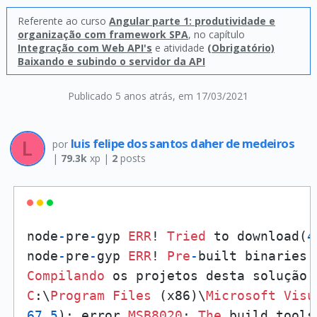
Referente ao curso
Angular parte 1: produtividade e
organização com framework SPA
, no capítulo
Integração com Web API's
e atividade
(Obrigatório)
Baixando e subindo o servidor da API
Publicado 5 anos atrás
, em 17/03/2021
luis felipe dos santos daher de medeiros
por
|
79.3k
xp |
2
posts
node
-
pre
-
gyp 
ERR
! 
Tried
 to download(
4
node
-
pre
-
gyp 
ERR
! 
Pre
-
built binaries 
Compilando
 os projetos desta solução 
C
:\
Program
Files
 (x86)\
Microsoft
Visu
67
,
5
): error 
MSB8020
: 
The
 build tools