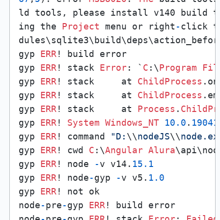
ld tools, please install v140 build t
ing the 
Project
 menu or right
-
click t
dules\sqlite3\build\deps\action_befor
gyp 
ERR
! build error

gyp 
ERR
! stack 
Error
: `
C
:\
Program
Fil
gyp 
ERR
! stack     at 
ChildProcess
.on
gyp 
ERR
! stack     at 
ChildProcess
.em
gyp 
ERR
! stack     at 
Process
.
ChildPr
gyp 
ERR
! 
System
Windows_NT
10.0
.
19041
gyp 
ERR
! command 
"D:
\\
nodeJS
\\
node.ex
gyp 
ERR
! cwd 
C
:\
Angular
Alura
\api\nod
gyp 
ERR
! node 
-
v v14.
15.1
gyp 
ERR
! node
-
gyp 
-
v v5.
1.0
gyp 
ERR
! not ok

node
-
pre
-
gyp 
ERR
! build error

node
-
pre
-
gyp 
ERR
! stack 
Error
: 
Failed