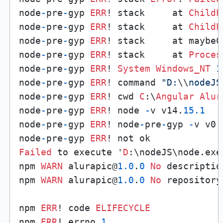
node
-
pre
-
gyp 
ERR
! stack     at 
ChildP
node
-
pre
-
gyp 
ERR
! stack     at 
ChildP
node
-
pre
-
gyp 
ERR
! stack     at maybeC
node
-
pre
-
gyp 
ERR
! stack     at 
Proces
node
-
pre
-
gyp 
ERR
! 
System
Windows_NT
1
node
-
pre
-
gyp 
ERR
! command 
"D:
\\
nodeJS
node
-
pre
-
gyp 
ERR
! cwd 
C
:\
Angular
Alur
node
-
pre
-
gyp 
ERR
! node 
-
v v14.
15.1
node
-
pre
-
gyp 
ERR
! node
-
pre
-
gyp 
-
v v0.
node
-
pre
-
gyp 
ERR
Failed
 to execute '
D
:\nodeJS\node.exe
npm 
WARN
 alurapic@
1.0
.
0
No
 description
npm 
WARN
 alurapic@
1.0
.
0
No
 repository
npm 
ERR
! code 
ELIFECYCLE
npm 
ERR
! errno 
1