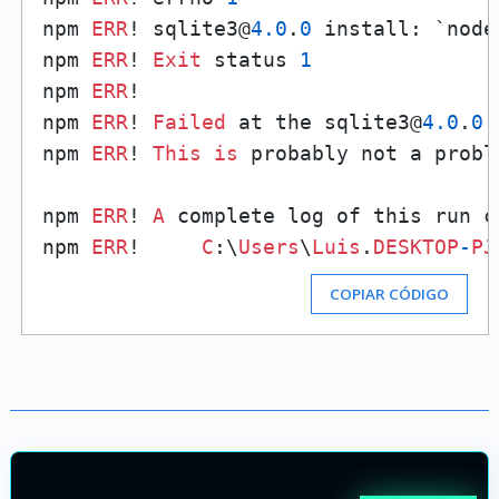
npm 
ERR
! sqlite3@
4.0
.
0
 install: `node
npm 
ERR
! 
Exit
 status 
1
npm 
ERR
!

npm 
ERR
! 
Failed
 at the sqlite3@
4.0
.
0
 
npm 
ERR
! 
This
is
 probably not a probl
npm 
ERR
! 
A
 complete log of this run c
npm 
ERR
!     
C
:\
Users
\
Luis
.
DESKTOP
-
PJ
COPIAR CÓDIGO