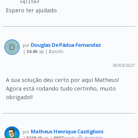
sqlite3
Espero ter ajudado.
Douglas De Pádua Fernandez
por
|
34.6k
xp |
2
posts
30/03/2021
A sua solução deu certo por aqui Matheus!
Agora está rodando tudo certinho, muito
obrigado!!
Matheus Henrique Castiglioni
por
|
5308.1k
xp |
9007
posts