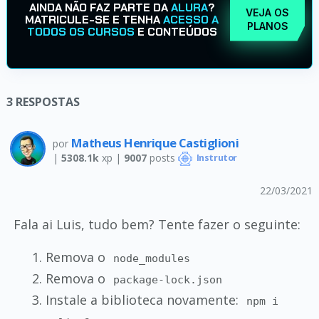
AINDA NÃO FAZ PARTE DA
ALURA
?
VEJA OS
MATRICULE-SE E TENHA
ACESSO A
PLANOS
TODOS OS CURSOS
E CONTEÚDOS
3
RESPOSTAS
Matheus Henrique Castiglioni
por
|
5308.1k
xp |
9007
posts
Instrutor
22/03/2021
Fala ai Luis, tudo bem? Tente fazer o seguinte:
Remova o
node_modules
Remova o
package-lock.json
Instale a biblioteca novamente:
npm i