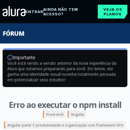
AINDA NÃO TEM
VEJA OS
ENTRAR
ACESSO?
PLANOS
FÓRUM
Importante
Você está vendo a versão anterior da nova experiência da
Alura que estamos preparando para você. Em breve, ela
ganha uma identidade visual novinha totalmente pensada
em potencializar seus estudos!
Erro ao executar o npm install
Front-end
Angular
Angular parte 1: produtividade e organização com framework SPA