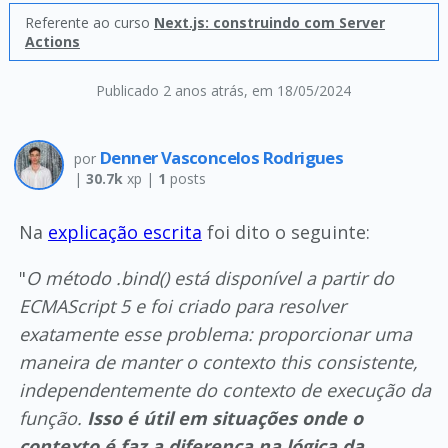
Referente ao curso
Next.js: construindo com Server
Actions
Publicado 2 anos atrás
, em 18/05/2024
Denner Vasconcelos Rodrigues
por
|
30.7k
xp |
1
posts
Na
explicação escrita
foi dito o seguinte:
"
O método .bind() está disponível a partir do
ECMAScript 5 e foi criado para resolver
exatamente esse problema: proporcionar uma
maneira de manter o contexto this consistente,
independentemente do contexto de execução da
função.
Isso é útil em situações onde o
contexto é faz a diferença na lógica da