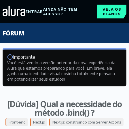
AINDA NÃO TEM
VEJA OS
ENTRAR
ACESSO?
PLANOS
FÓRUM
Importante
Você está vendo a versão anterior da nova experiência da
Alura que estamos preparando para você. Em breve, ela
ganha uma identidade visual novinha totalmente pensada
em potencializar seus estudos!
[Dúvida] Qual a necessidade do
método .bind() ?
Front-end
Next.js
Next.js: construindo com Server Actions