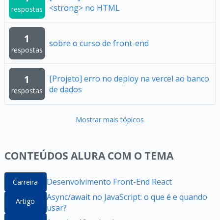
<strong> no HTML
respostas
1
sobre o curso de front-end
respostas
1
[Projeto] erro no deploy na vercel ao banco
de dados
respostas
Mostrar mais tópicos
CONTEÚDOS ALURA COM O TEMA
Desenvolvimento Front-End React
Carreira
Async/await no JavaScript: o que é e quando
Artigo
usar?