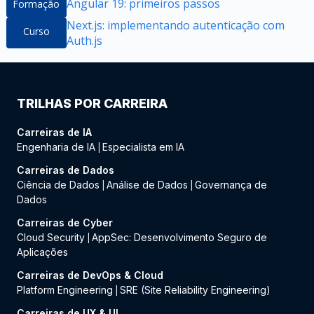
Angular 19: primeiros passos
Formação
Next.js: implementando autenticação com
Curso
Auth.js
TRILHAS POR CARREIRA
Carreiras de IA
Engenharia de IA
Especialista em IA
|
Carreiras de Dados
Ciência de Dados
Análise de Dados
Governança de
|
|
Dados
Carreiras de Cyber
Cloud Security
AppSec: Desenvolvimento Seguro de
|
Aplicações
Carreiras de DevOps & Cloud
Platform Engineering
SRE (Site Reliability Engineering)
|
Carreiras de UX & UI