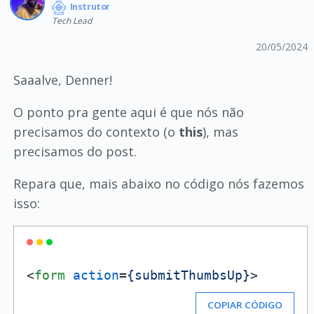
Instrutor
Tech Lead
20/05/2024
Saaalve, Denner!
O ponto pra gente aqui é que nós não
precisamos do contexto (o
this
), mas
precisamos do post.
Repara que, mais abaixo no código nós fazemos
isso:
<
form
action
=
{submitThumbsUp}
>
COPIAR CÓDIGO