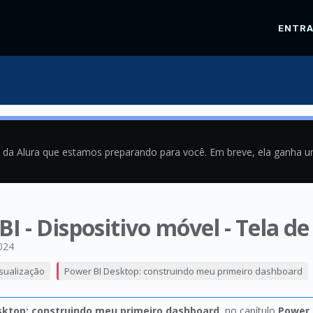
ENTR
a da Alura que estamos preparando para você. Em breve, ela ganha 
I - Dispositivo móvel - Tela d
024
isualização
Power BI Desktop: construindo meu primeiro dashboard
sktop: construindo meu primeiro dashboard
, no capítulo
Power 