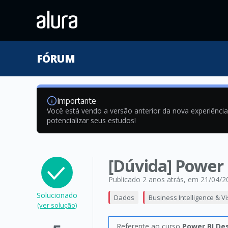
FÓRUM
Importante
Você está vendo a versão anterior da nova experiênci
potencializar seus estudos!
[Dúvida] Power B
Publicado 2 anos atrás
, em 21/04/2
Solucionado
Dados
Business Intelligence & V
(ver solução)
Referente ao curso
Power BI De