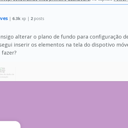
aves
|
6.3k
xp |
2
posts
nsigo alterar o plano de fundo para configuração de 
gui inserir os elementos na tela do dispotivo móve
 fazer?