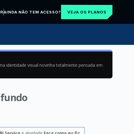
VEJA OS PLANOS
AR
AINDA NÃO TEM ACESSO?
uma identidade visual novinha totalmente pensada em
e fundo
BI Service
e atividade
Faça como eu fiz