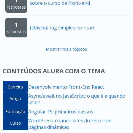
1
sobre o curso de front-end
respostas
1
[Dúvida] tag simples no react
respostas
Mostrar mais tópicos
CONTEÚDOS ALURA COM O TEMA
Desenvolvimento Front-End React
Carreira
Async/await no JavaScript: o que é e quando
Artigo
usar?
Angular 19: primeiros passos
Formação
WordPress: criando sites do zero com
Curso
páginas dinâmicas