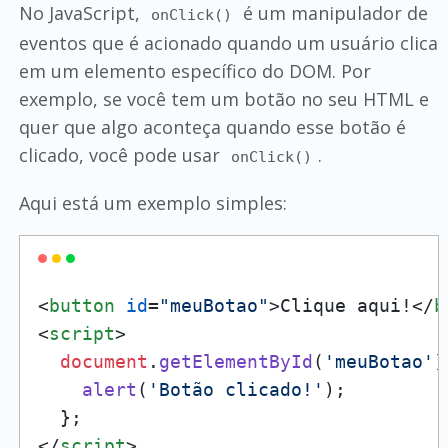
No JavaScript,
é um manipulador de
onClick()
eventos que é acionado quando um usuário clica
em um elemento específico do DOM. Por
exemplo, se você tem um botão no seu HTML e
quer que algo aconteça quando esse botão é
clicado, você pode usar
.
onClick()
Aqui está um exemplo simples:
<
button
id
=
"meuBotao"
>
Clique aqui!
</
b
<
script
>
document
.
getElementById
(
'meuBotao'
)
alert
(
'Botão clicado!'
);

</
script
>