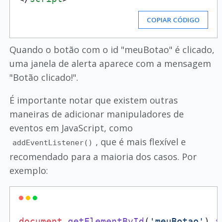
COPIAR CÓDIGO
Quando o botão com o id "meuBotao" é clicado,
uma janela de alerta aparece com a mensagem
"Botão clicado!".
É importante notar que existem outras
maneiras de adicionar manipuladores de
eventos em JavaScript, como
, que é mais flexível e
addEventListener()
recomendado para a maioria dos casos. Por
exemplo:
document
.
getElementById
(
'meuBotao'
).
a