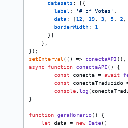
datasets
: [{

label
: 
'# of Votes'
,

data
: [
12
, 
19
, 
3
, 
5
, 
2
,
borderWidth
: 
1
      }]

    },

setInterval
(
() =>
conectaAPI
(),
async
function
conectaAPI
(
) {

const
 conecta = 
await
f
const
 conectaTraduzido 
console
.
log
(conectaTradu
}

function
geraHorario
(
) {

let
 data = 
new
Date
()
