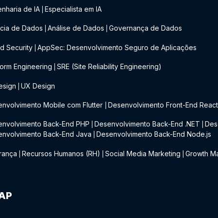
nharia de IA
Especialista em IA
|
cia de Dados
Análise de Dados
Governança de Dados
|
|
d Security
AppSec: Desenvolvimento Seguro de Aplicações
|
form Engineering
SRE (Site Reliability Engineering)
|
esign
UX Design
|
nvolvimento Mobile com Flutter
Desenvolvimento Front-End Reac
|
envolvimento Back-End PHP
Desenvolvimento Back-End .NET
Des
|
|
envolvimento Back-End Java
Desenvolvimento Back-End Node.js
|
rança
Recursos Humanos (RH)
Social Media Marketing
Growth Ma
|
|
|
IAP