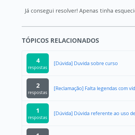
Já consegui resolver! Apenas tinha esquec
TÓPICOS RELACIONADOS
4
[Dúvida] Duvida sobre curso
respostas
2
[Reclamação] Falta legendas com ví
respostas
1
[Dúvida] Dúvida referente ao uso 
respostas