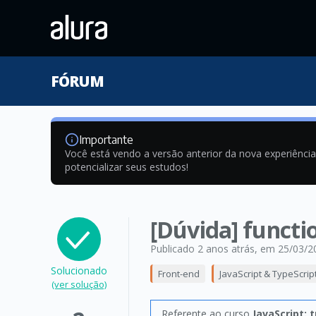
FÓRUM
Importante
Você está vendo a versão anterior da nova experiênci
potencializar seus estudos!
[Dúvida] functio
Publicado 2 anos atrás
, em 25/03/2
Solucionado
Front-end
JavaScript & TypeScrip
(ver solução)
Referente ao curso
JavaScript: