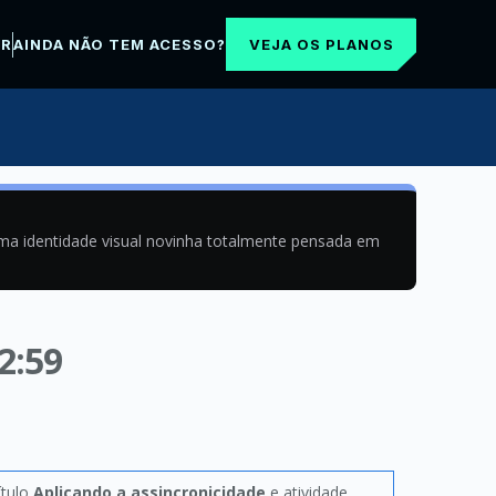
VEJA OS PLANOS
AR
AINDA NÃO TEM ACESSO?
uma identidade visual novinha totalmente pensada em
2:59
ítulo
Aplicando a assincronicidade
e atividade