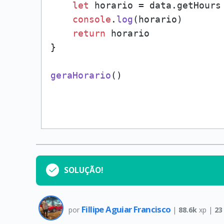
let
 horario = data.
getHours
console
.
log
(horario)

return
 horario

}

geraHorario
()

SOLUÇÃO!
Fillipe Aguiar Francisco
por
|
88.6k
xp |
23