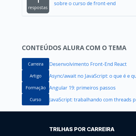
1
sobre o curso de front-end
respostas
CONTEÚDOS ALURA COM O TEMA
Desenvolvimento Front-End React
Carreira
Async/await no JavaScript: o que é e 
Artigo
Angular 19: primeiros passos
Formação
JavaScript: trabalhando com threads p
Curso
TRILHAS POR CARREIRA