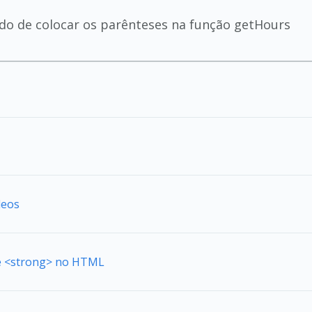
ido de colocar os parênteses na função getHours
deos
de <strong> no HTML