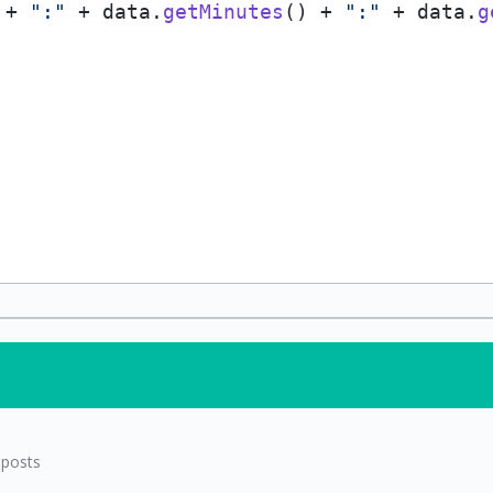
 + 
":"
 + data.
getMinutes
() + 
":"
 + data.
g
posts