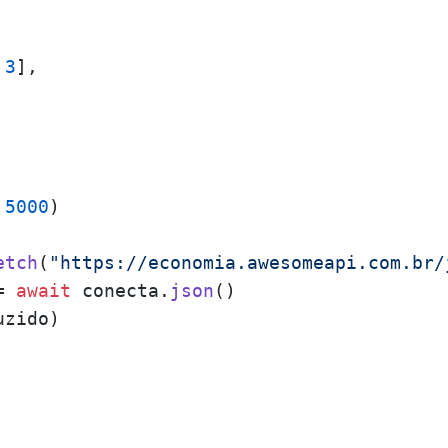
 
3
],

 
5000
etch
(
"https://economia.awesomeapi.com.br/
= 
await
 conecta.
json
()

zido)
