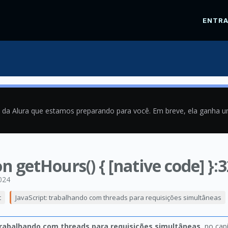
ENTR
a da Alura que estamos preparando para você. Em breve, ela ganha 
n getHours() { [native code] }:3
024
t
JavaScript: trabalhando com threads para requisições simultâneas
 trabalhando com threads para requisições simultâneas
, no cap