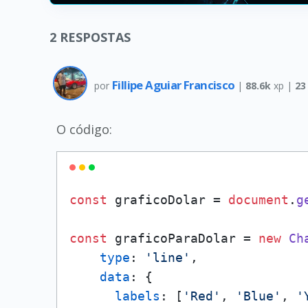
2
RESPOSTAS
Fillipe Aguiar Francisco
por
|
88.6k
xp |
23
O código:
const
 graficoDolar = 
document
.
g
const
 graficoParaDolar = 
new
Ch
type
: 
'line'
,

data
: {

labels
: [
'Red'
, 
'Blue'
, 
'