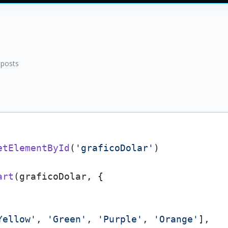
posts
etElementById
(
'graficoDolar'
)

art
(graficoDolar, {

Yellow'
, 
'Green'
, 
'Purple'
, 
'Orange'
],
