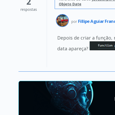
2
Objeto Date
respostas
Fillipe Aguiar Fra
por
Depois de criar a função,
data apareça?