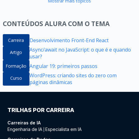
Mostrar mais tópicos
CONTEÚDOS ALURA COM O TEMA
Desenvolvimento Front-End React
Carreira
Async/await no JavaScript: o que é e quando
Artigo
usar?
Angular 19: primeiros passos
Formação
WordPress: criando sites do zero com
Curso
páginas dinâmicas
TRILHAS POR CARREIRA
Carreiras de IA
Engenharia de IA
Especialista em IA
|