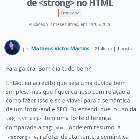
de <strong> no HTML
Front-end
Publicado 3 meses atrás
, em 19/05/2026
Matheus Victor Martins
por
|
21.4k
xp |
1
posts
Fala galera! Bom dia tudo bem?
Então, eu acredito que seja uma dúvida bem
simples, mas que fiquei curioso com relação a
como fazer isso e se é viável para a semântica
de um front-end e SEO. Eu entendi que, o uso da
tag
tem uma forte diferença
<strong>
comparada a tag
, onde em resumo, a
<b>
vai afetar diretamente a semântica
<strong>