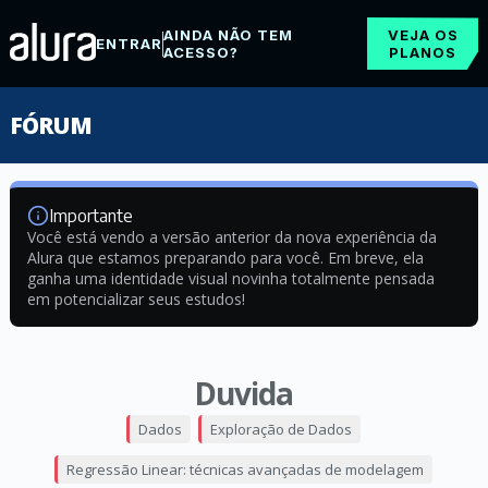
AINDA NÃO TEM
VEJA OS
ENTRAR
ACESSO?
PLANOS
FÓRUM
Importante
Você está vendo a versão anterior da nova experiência da
Alura que estamos preparando para você. Em breve, ela
ganha uma identidade visual novinha totalmente pensada
em potencializar seus estudos!
Duvida
Dados
Exploração de Dados
Regressão Linear: técnicas avançadas de modelagem