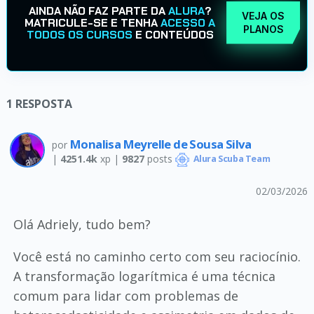
AINDA NÃO FAZ PARTE DA
ALURA
?
VEJA OS
MATRICULE-SE E TENHA
ACESSO A
PLANOS
TODOS OS CURSOS
E CONTEÚDOS
1
RESPOSTA
Monalisa Meyrelle de Sousa Silva
por
|
4251.4k
xp |
9827
posts
Alura Scuba Team
02/03/2026
Olá Adriely, tudo bem?
Você está no caminho certo com seu raciocínio.
A transformação logarítmica é uma técnica
comum para lidar com problemas de