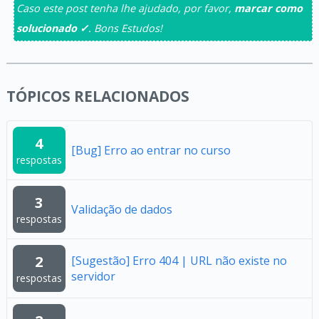
Caso este post tenha lhe ajudado, por favor,
marcar como
solucionado ✓
. Bons Estudos!
TÓPICOS RELACIONADOS
4
[Bug] Erro ao entrar no curso
respostas
3
Validação de dados
respostas
2
[Sugestão] Erro 404 | URL não existe no
servidor
respostas