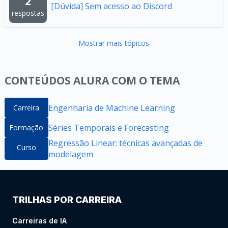
2
[Dúvida] Sem acesso ao Discord
respostas
Mostrar mais tópicos
CONTEÚDOS ALURA COM O TEMA
Engenharia de Machine Learning
Carreira
Séries Temporais e Forecasting
Formação
Regressão Linear: técnicas avançadas de
Curso
modelagem
TRILHAS POR CARREIRA
Carreiras de IA