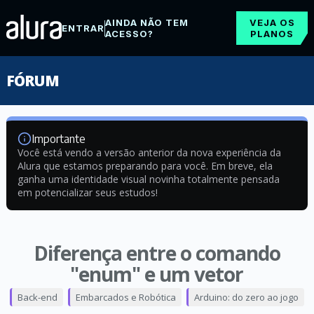
AINDA NÃO TEM
VEJA OS
ENTRAR
ACESSO?
PLANOS
FÓRUM
Importante
Você está vendo a versão anterior da nova experiência da
Alura que estamos preparando para você. Em breve, ela
ganha uma identidade visual novinha totalmente pensada
em potencializar seus estudos!
Diferença entre o comando
"enum" e um vetor
Back-end
Embarcados e Robótica
Arduino: do zero ao jogo