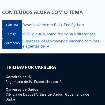
CONTEÚDOS ALURA COM O TEMA
Desenvolvimento Back-End Python
Carreira
MCP: o que é, como funciona e diferenças
Artigo
Supabase: desenvolvendo backend com BaaS
Formação
e agentes de IA
TRILHAS POR CARREIRA
Carreiras de IA
Engenharia de IA
Especialista em IA
|
Carreiras de Dados
Ciência de Dados
Análise de Dados
Governança de
|
|
Dados