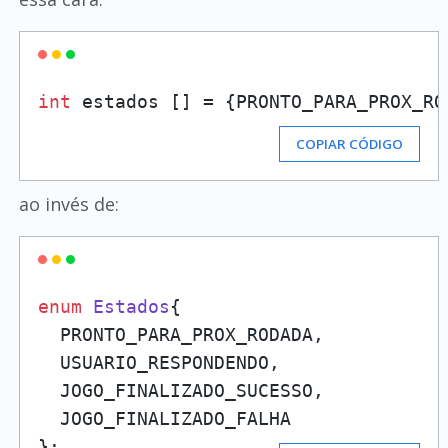
int
 estados [] = {PRONTO_PARA_PROX_RO
COPIAR CÓDIGO
ao invés de:
enum
Estados
{

  PRONTO_PARA_PROX_RODADA,

  USUARIO_RESPONDENDO, 

  JOGO_FINALIZADO_SUCESSO,

  JOGO_FINALIZADO_FALHA

};