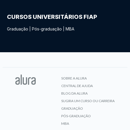
CURSOS UNIVERSITÁRIOS FIAP
Graduação
|
Pós-graduação
|
MBA
SOBRE A ALURA
CENTRAL DE AJUDA
BLOG DA ALURA
SUGIRA UM CURSO OU CARREIRA
GRADUAÇÃO
PÓS-GRADUAÇÃO
MBA