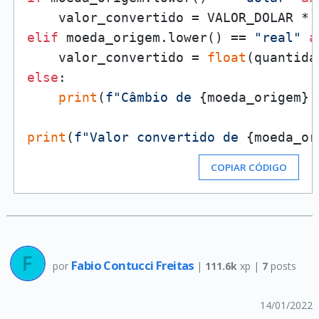
    valor_convertido = VALOR_DOLAR * 
elif
 moeda_origem.lower() == 
"real"
a
    valor_convertido = 
float
else
:

print
(
f"Câmbio de 
{moeda_origem}
 
print
(
f"Valor convertido de 
{moeda_or
COPIAR CÓDIGO
Fabio Contucci Freitas
por
|
111.6k
xp |
7
posts
14/01/2022