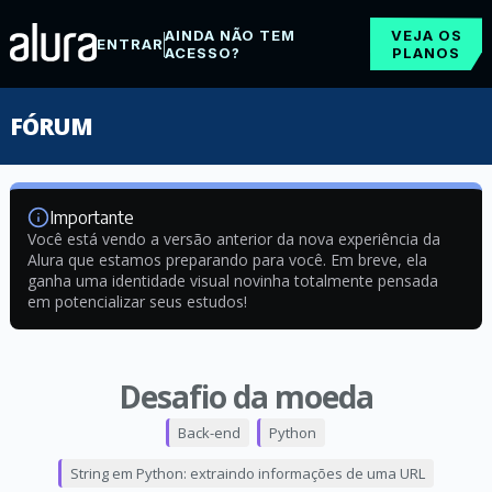
AINDA NÃO TEM
VEJA OS
ENTRAR
ACESSO?
PLANOS
FÓRUM
Importante
Você está vendo a versão anterior da nova experiência da
Alura que estamos preparando para você. Em breve, ela
ganha uma identidade visual novinha totalmente pensada
em potencializar seus estudos!
Desafio da moeda
Back-end
Python
String em Python: extraindo informações de uma URL