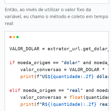
Então, ao invés de utilizar o valor fixo da
variável, eu chamo o método e coleto em tempo
real:
VALOR_DOLAR = extrator_url.get_dolar_v
if
 moeda_origem == 
"dolar"
 and moeda_
    valor_conversao = VALOR_DOLAR * 
f
print
(f
"US
${quantidade:.2f}
 dólar
elif
 moeda_origem == 
"real"
 and moeda
    valor_conversao = 
float
(quantidad
print
(f
"R
${(quantidade):.2f}
 reai