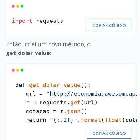
import
 requests
COPIAR CÓDIGO
Então, criei um novo método, o
get_dolar_value
:
 def 
get_dolar_value
():

    url = 
"http://economia.awesomeapi
    r = requests.
get
(url)

    cotacao = r.
json
()

    return 
"{:.2f}"
.
format
(
float
(cota
COPIAR CÓDIGO