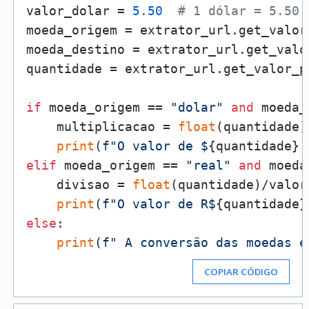
valor_dolar = 
5.50
# 1 dólar = 5.50 
moeda_origem = extrator_url.get_valor
moeda_destino = extrator_url.get_valo
quantidade = extrator_url.get_valor_p
if
 moeda_origem == 
"dolar"
and
 moeda_
    multiplicacao = 
float
(quantidade)
print
(
f"O valor de $
{quantidade}
 
elif
 moeda_origem == 
"real"
and
 moeda
    divisao = 
float
(quantidade)/valor_
print
(
f"O valor de R$
{quantidade}
else
:

print
(
f" A conversão das moedas e
COPIAR CÓDIGO