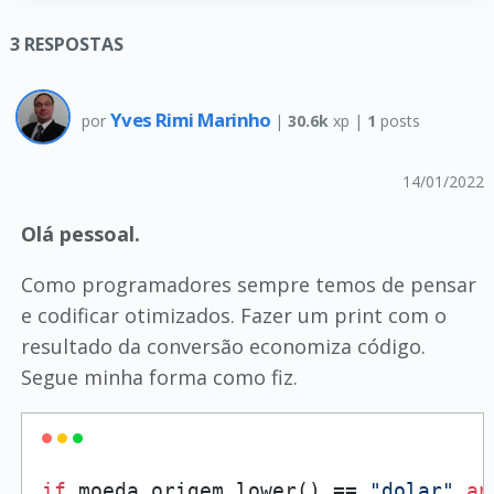
3
RESPOSTAS
Yves Rimi Marinho
por
|
30.6k
xp |
1
posts
14/01/2022
Olá pessoal.
Como programadores sempre temos de pensar
e codificar otimizados. Fazer um print com o
resultado da conversão economiza código.
Segue minha forma como fiz.
if
 moeda_origem.lower() == 
"dolar"
an