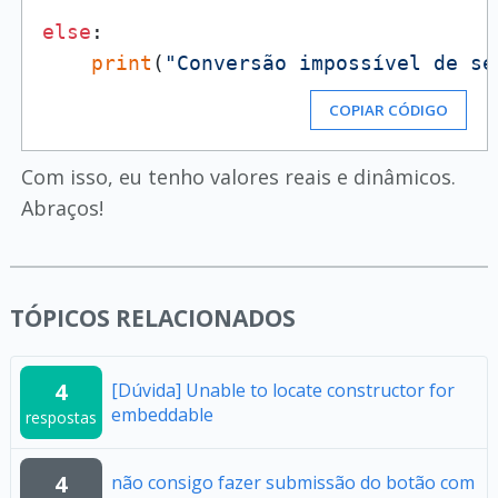
else
:

print
(
"Conversão impossível de se
COPIAR CÓDIGO
Com isso, eu tenho valores reais e dinâmicos.
Abraços!
TÓPICOS RELACIONADOS
4
[Dúvida] Unable to locate constructor for
embeddable
respostas
4
não consigo fazer submissão do botão com