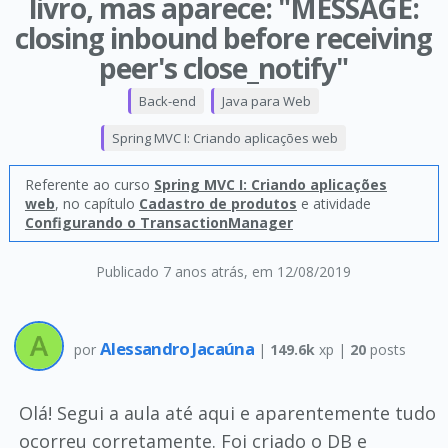
livro, mas aparece: "MESSAGE:
closing inbound before receiving
peer's close_notify"
Back-end
Java para Web
Spring MVC I: Criando aplicações web
Referente ao curso
Spring MVC I: Criando aplicações
web
, no capítulo
Cadastro de produtos
e atividade
Configurando o TransactionManager
Publicado 7 anos atrás
, em 12/08/2019
Alessandro Jacaúna
por
|
149.6k
xp |
20
posts
Olá! Segui a aula até aqui e aparentemente tudo
ocorreu corretamente. Foi criado o DB e