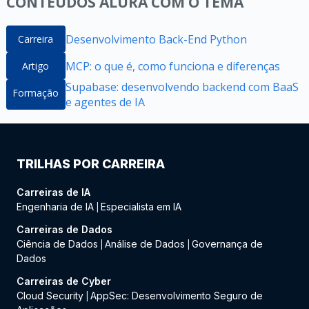
CONTEÚDOS ALURA COM O TEMA
Desenvolvimento Back-End Python
Carreira
MCP: o que é, como funciona e diferenças
Artigo
Supabase: desenvolvendo backend com BaaS
Formação
e agentes de IA
TRILHAS POR CARREIRA
Carreiras de IA
Engenharia de IA
Especialista em IA
|
Carreiras de Dados
Ciência de Dados
Análise de Dados
Governança de
|
|
Dados
Carreiras de Cyber
Cloud Security
AppSec: Desenvolvimento Seguro de
|