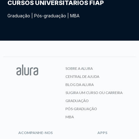
CURSOS UNIVERSITÁRIOS FIAP
Graduação
|
Pós-graduação
|
MBA
SOBRE A ALURA
CENTRAL DE AJUDA
BLOG DA ALURA
SUGIRA UM CURSO OU CARREIRA
GRADUAÇÃO
PÓS-GRADUAÇÃO
MBA
ACOMPANHE-NOS
APPS