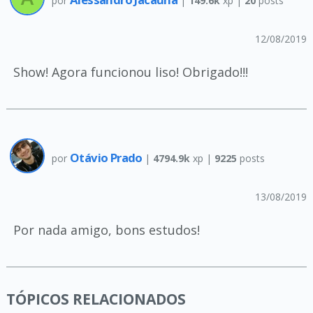
por
|
149.6k
xp |
20
posts
12/08/2019
Show! Agora funcionou liso! Obrigado!!!
Otávio Prado
por
|
4794.9k
xp |
9225
posts
13/08/2019
Por nada amigo, bons estudos!
TÓPICOS RELACIONADOS