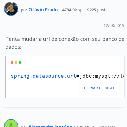
Otávio Prado
por
|
4794.9k
xp |
9225
posts
12/08/2019
Tenta mudar a url de conexão com seu banco de
dados:
spring.datasource.url
=jdbc:mysql://lo
COPIAR CÓDIGO
Alessandro Jacaúna