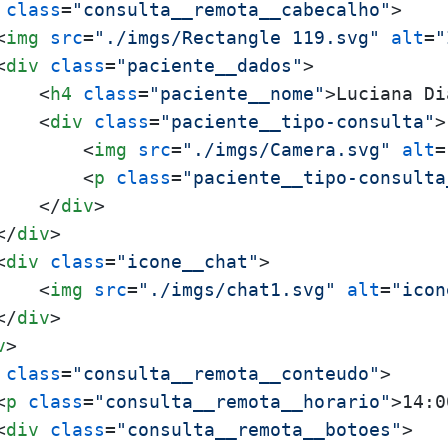
class
=
"consulta__remota__cabecalho"
>
<
img
src
=
"./imgs/Rectangle 119.svg"
alt
=
"
<
div
class
=
"paciente__dados"
>
<
h4
class
=
"paciente__nome"
>
Luciana Di
<
div
class
=
"paciente__tipo-consulta"
>
<
img
src
=
"./imgs/Camera.svg"
alt
=
<
p
class
=
"paciente__tipo-consulta
</
div
>
</
div
>
<
div
class
=
"icone__chat"
>
<
img
src
=
"./imgs/chat1.svg"
alt
=
"icon
</
div
>
v
>
class
=
"consulta__remota__conteudo"
>
<
p
class
=
"consulta__remota__horario"
>
14:0
<
div
class
=
"consulta__remota__botoes"
>