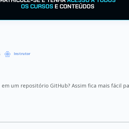
MATRICULE-SE E TENHA
ACESSO A TODOS
OS CURSOS
E CONTEÚDOS
s
Instrutor
em um repositório GitHub? Assim fica mais fácil pa