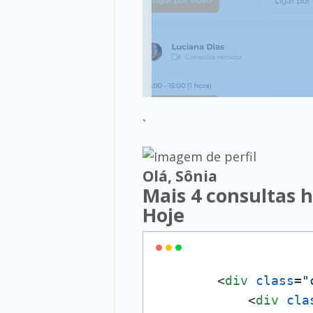
`
Olá, Sônia
Mais 4 consultas h
Hoje
<
div
class
=
"
<
div
cla