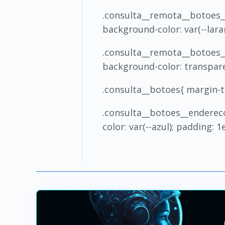
.consulta__remota__botoes__v
background-color: var(--lara
.consulta__remota__botoes__au
background-color: transparen
.consulta__botoes{ margin-top
.consulta__botoes__endereco{
color: var(--azul); padding: 