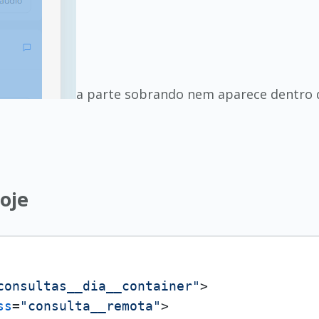
a parte sobrando nem aparece dentro 
oje
consultas__dia__container"
>
ss
=
"consulta__remota"
>