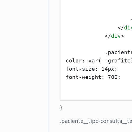
</
di
</
div
>
            .paciente
color: var(--grafite)
font-size: 14px;

}
.paciente__tipo-consulta__tex