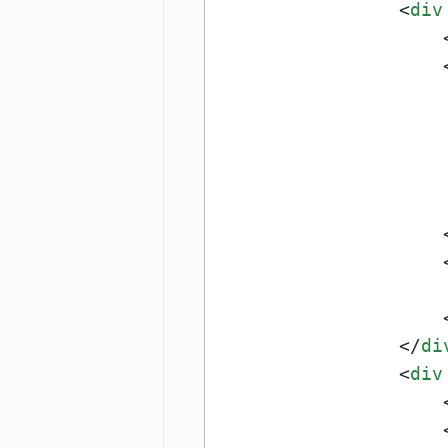
<
div
</
di
<
div