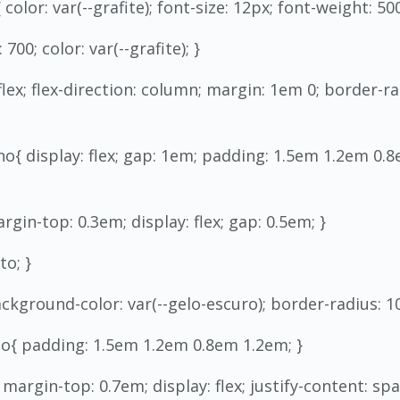
olor: var(--grafite); font-size: 12px; font-weight: 500
700; color: var(--grafite); }
flex; flex-direction: column; margin: 1em 0; border-ra
{ display: flex; gap: 1em; padding: 1.5em 1.2em 0.8
gin-top: 0.3em; display: flex; gap: 0.5em; }
to; }
kground-color: var(--gelo-escuro); border-radius: 10
o{ padding: 1.5em 1.2em 0.8em 1.2em; }
argin-top: 0.7em; display: flex; justify-content: sp