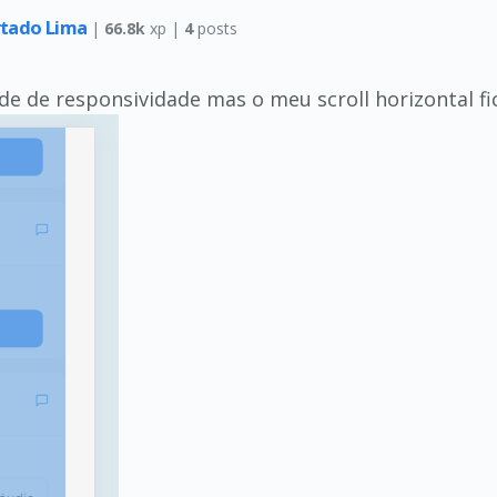
rtado Lima
|
66.8k
xp |
4
posts
de de responsividade mas o meu scroll horizontal fic