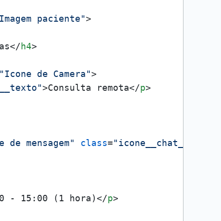
Imagem paciente"
>
as
</
h4
>
"Icone de Camera"
>
__texto"
>
Consulta remota
</
p
>
e de mensagem"
class
=
"icone__chat__image
0 - 15:00 (1 hora)
</
p
>