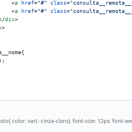
<
a
href
=
"#"
class
=
"consulta__remota__
<
a
href
=
"#"
class
=
"consulta__remota__
</
div
>
v
>
__nome{

;

to{ color: var(--cinza-claro); font-size: 12px; font-we