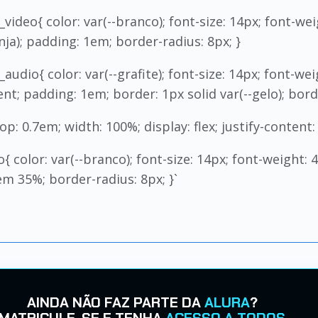
ideo{ color: var(--branco); font-size: 14px; font-wei
nja); padding: 1em; border-radius: 8px; }
dio{ color: var(--grafite); font-size: 14px; font-wei
t; padding: 1em; border: 1px solid var(--gelo); borde
: 0.7em; width: 100%; display: flex; justify-content: 
 color: var(--branco); font-size: 14px; font-weight:
1em 35%; border-radius: 8px; }`
AINDA NÃO FAZ PARTE DA
ALURA
?