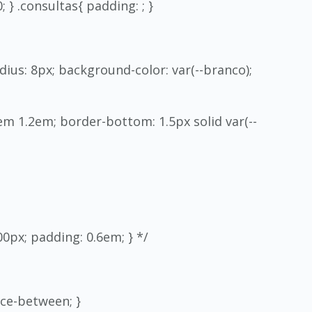
; } .consultas{ padding: ; }
dius: 8px; background-color: var(--branco);
em 1.2em; border-bottom: 1.5px solid var(--
0px; padding: 0.6em; } */
ace-between; }