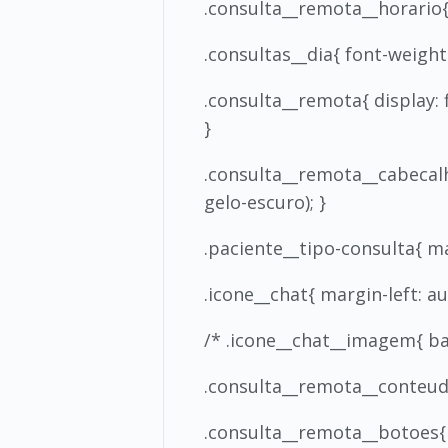
.consulta__remota__horario{ c
.consultas__dia{ font-weight: 
.consulta__remota{ display: 
}
.consulta__remota__cabecalho
gelo-escuro); }
.paciente__tipo-consulta{ mar
.icone__chat{ margin-left: au
/* .icone__chat__imagem{ bac
.consulta__remota__conteud
.consulta__remota__botoes{ m