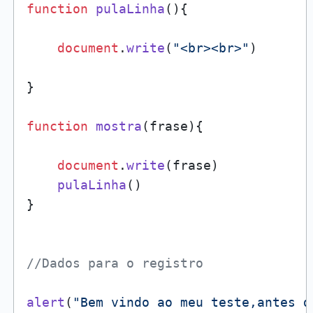
function
pulaLinha
(
){

document
.
write
(
"<br><br>"
)

}

function
mostra
(
frase
){

document
.
write
(frase)

pulaLinha
()

}

//Dados para o registro
alert
(
"Bem vindo ao meu teste,antes d