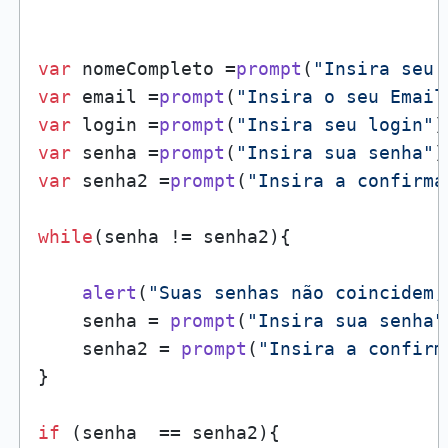
var
 nomeCompleto =
prompt
(
"Insira seu 
var
 email =
prompt
(
"Insira o seu Email
var
 login =
prompt
(
"Insira seu login"
var
 senha =
prompt
(
"Insira sua senha"
var
 senha2 =
prompt
(
"Insira a confirma
while
(senha != senha2){

alert
(
"Suas senhas não coincidem,
    senha = 
prompt
(
"Insira sua senha"
    senha2 = 
prompt
(
"Insira a confirm
} 

if
 (senha  == senha2){
