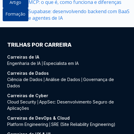
MCP: o que é, como funciona e diferenças
Artigo
Supabase: desenvolvendo backend com BaaS
Formação
e agentes de IA
TRILHAS POR CARREIRA
Carreiras de IA
Engenharia de IA
Especialista em IA
|
Carreiras de Dados
Ciência de Dados
Análise de Dados
Governança de
|
|
Dados
Carreiras de Cyber
Cloud Security
AppSec: Desenvolvimento Seguro de
|
Aplicações
Carreiras de DevOps & Cloud
Platform Engineering
SRE (Site Reliability Engineering)
|