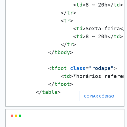
<
td
>
8 ~ 20h
</
td
>
</
tr
>
<
tr
>
<
td
>
Sexta-feira
</
<
td
>
8 ~ 20h
</
td
>
</
tr
>
</
tbody
>
<
tfoot
class
=
"rodape"
>
<
td
>
*horários referen
</
tfoot
>
</
table
>
COPIAR CÓDIGO