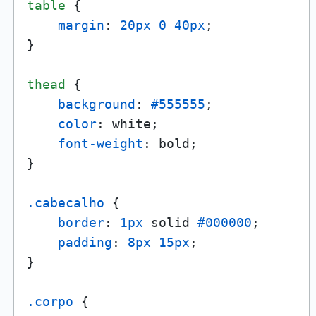
table
 {

margin
: 
20px
0
40px
;

}

thead
 {

background
: 
#555555
;

color
: white;

font-weight
: bold;

}

.cabecalho
 {

border
: 
1px
 solid 
#000000
;

padding
: 
8px
15px
;

}

.corpo
 {
