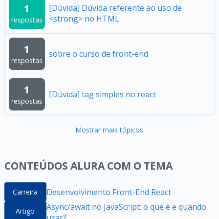
1
[Dúvida] Dúvida referente ao uso de
<strong> no HTML
respostas
1
sobre o curso de front-end
respostas
1
[Dúvida] tag simples no react
respostas
Mostrar mais tópicos
CONTEÚDOS ALURA COM O TEMA
Desenvolvimento Front-End React
Carreira
Async/await no JavaScript: o que é e quando
Artigo
usar?