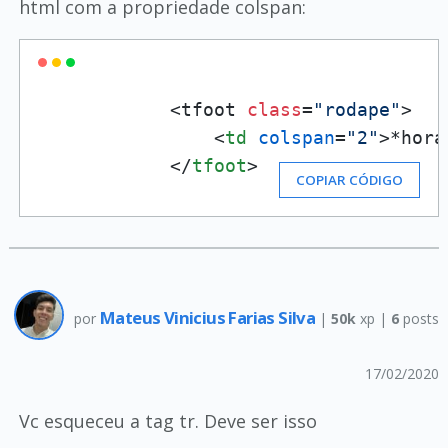
html com a propriedade colspan:
            <tfoot 
class
=
"rodape"
>

<
td
colspan
=
"2"
>
*horá
</
tfoot
>
COPIAR CÓDIGO
Mateus Vinicius Farias Silva
por
|
50k
xp |
6
posts
17/02/2020
Vc esqueceu a tag tr. Deve ser isso