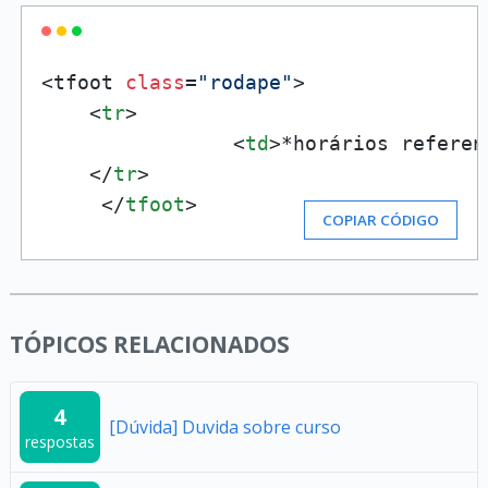
<tfoot 
class
=
"rodape"
>

<
tr
>
<
td
>
*horários referen
</
tr
>
</
tfoot
>
COPIAR CÓDIGO
TÓPICOS RELACIONADOS
4
[Dúvida] Duvida sobre curso
respostas