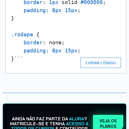
border
: 
1px
 solid 
#000000
;

padding
: 
8px
15px
;

}

.rodape
 {

border
: none;

padding
: 
8px
15px
;

}```
COPIAR CÓDIGO
AINDA NÃO FAZ PARTE DA
ALURA
?
VEJA OS
MATRICULE-SE E TENHA
ACESSO A
PLANOS
TODOS OS CURSOS
E CONTEÚDOS