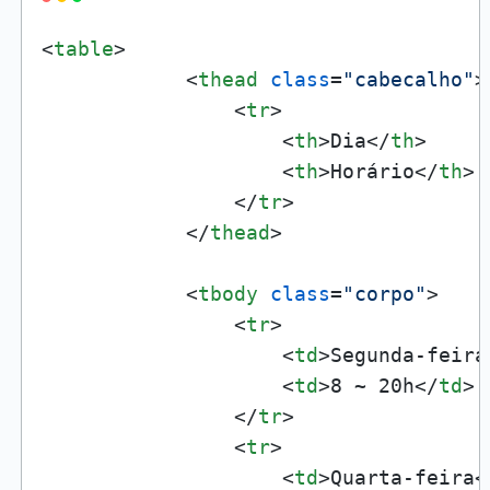
<
table
>
<
thead
class
=
"cabecalho"
>
<
tr
>
<
th
>
Dia
</
th
>
<
th
>
Horário
</
th
>
</
tr
>
</
thead
>
<
tbody
class
=
"corpo"
>
<
tr
>
<
td
>
Segunda-feira
<
td
>
8 ~ 20h
</
td
>
</
tr
>
<
tr
>
<
td
>
Quarta-feira
<