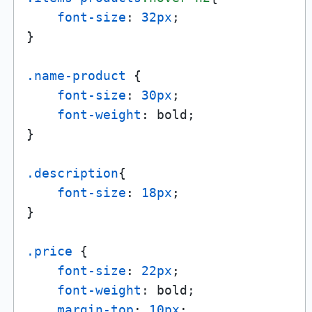
font-size
: 
32px
;

}

.name-product
 {

font-size
: 
30px
;

font-weight
: bold;

}

.description
{

font-size
: 
18px
;

}

.price
 {

font-size
: 
22px
;

font-weight
: bold;

margin-top
: 
10px
;
