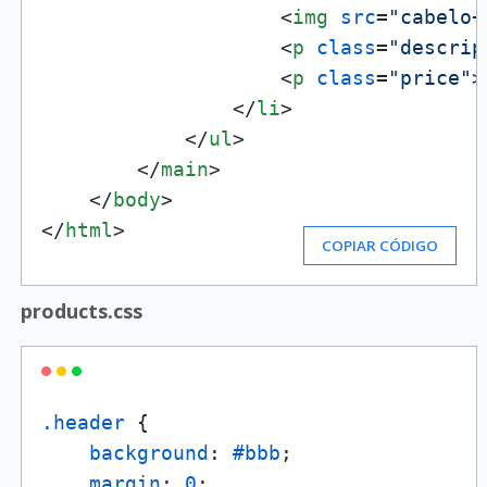
<
img
src
=
"cabelo+
<
p
class
=
"descrip
<
p
class
=
"price"
>
</
li
>
</
ul
>
</
main
>
</
body
>
</
html
>
COPIAR CÓDIGO
products.css
.header
 {

background
: 
#bbb
;

margin
: 
0
;
