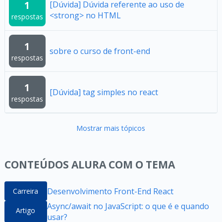
1
[Dúvida] Dúvida referente ao uso de
<strong> no HTML
respostas
1
sobre o curso de front-end
respostas
1
[Dúvida] tag simples no react
respostas
Mostrar mais tópicos
CONTEÚDOS ALURA COM O TEMA
Desenvolvimento Front-End React
Carreira
Async/await no JavaScript: o que é e quando
Artigo
usar?