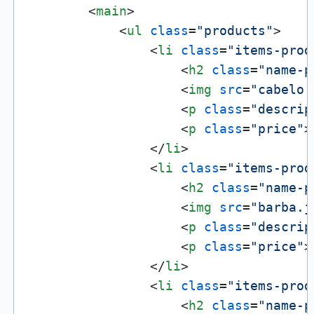
<
main
>
<
ul
class
=
"products"
>
<
li
class
=
"items-prod
<
h2
class
=
"name-p
<
img
src
=
"cabelo.
<
p
class
=
"descrip
<
p
class
=
"price"
>
</
li
>
<
li
class
=
"items-prod
<
h2
class
=
"name-p
<
img
src
=
"barba.j
<
p
class
=
"descrip
<
p
class
=
"price"
>
</
li
>
<
li
class
=
"items-prod
<
h2
class
=
"name-p