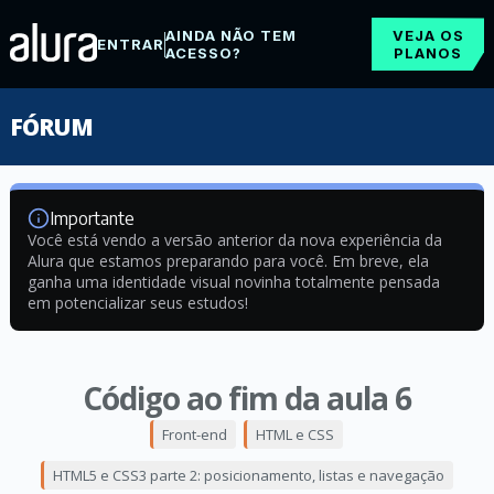
AINDA NÃO TEM
VEJA OS
ENTRAR
ACESSO?
PLANOS
FÓRUM
Importante
Você está vendo a versão anterior da nova experiência da
Alura que estamos preparando para você. Em breve, ela
ganha uma identidade visual novinha totalmente pensada
em potencializar seus estudos!
Código ao fim da aula 6
Front-end
HTML e CSS
HTML5 e CSS3 parte 2: posicionamento, listas e navegação