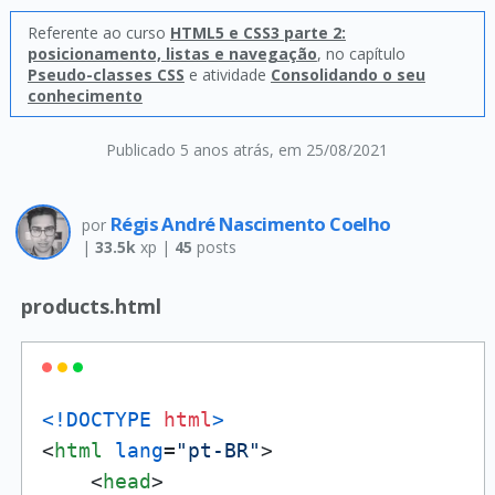
Referente ao curso
HTML5 e CSS3 parte 2:
posicionamento, listas e navegação
, no capítulo
Pseudo-classes CSS
e atividade
Consolidando o seu
conhecimento
Publicado 5 anos atrás
, em 25/08/2021
Régis André Nascimento Coelho
por
|
33.5k
xp |
45
posts
products.html
<!DOCTYPE 
html
>
<
html
lang
=
"pt-BR"
>
<
head
>