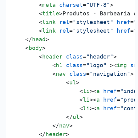
<
meta
charset
=
"UTF-8"
>
<
title
>
Produtos - Barbearia A
<
link
rel
=
"stylesheet"
href
=
"
<
link
rel
=
"stylesheet"
href
=
"
</
head
>
<
body
>
<
header
class
=
"header"
>
<
h1
class
=
"logo"
 >
<
img
sr
<
nav
class
=
"navigation"
>
<
ul
>
<
li
>
<
a
href
=
"inde
<
li
>
<
a
href
=
"prod
<
li
>
<
a
href
=
"cont
</
ul
>
</
nav
>
</
header
>