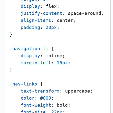
display
: flex;

justify-content
: space-around;

align-items
: center;

padding
: 
20px
;

}

.navigation
li
 {

display
: inline;

margin-left
: 
15px
;

}

.nav-links
 {

text-transform
: uppercase;

color
: 
#000
;

font-weight
: bold;

font-size
: 
22px
;
