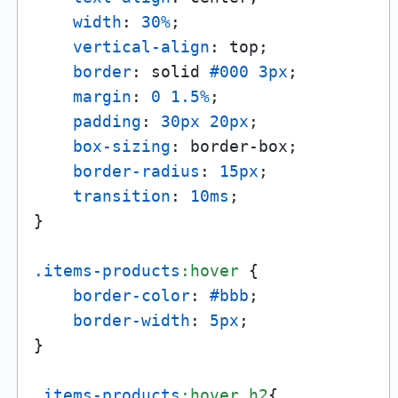
width
: 
30%
;

vertical-align
: top;

border
: solid 
#000
3px
;

margin
: 
0
1.5%
;

padding
: 
30px
20px
;

box-sizing
: border-box;

border-radius
: 
15px
;

transition
: 
10ms
;

}

.items-products
:hover
 {

border-color
: 
#bbb
;

border-width
: 
5px
;

}

.items-products
:hover
h2
{
