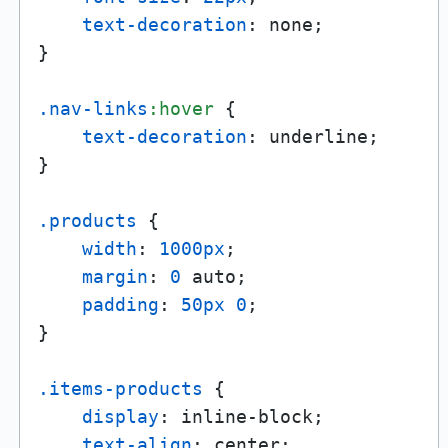
text-decoration
: none;

}

.nav-links
:hover
 {

text-decoration
: underline;

}

.products
 {

width
: 
1000px
;

margin
: 
0
 auto;

padding
: 
50px
0
;

}

.items-products
 {

display
: inline-block;

text-align
: center;
