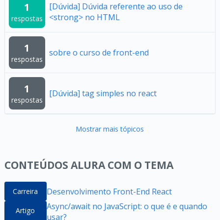
1
[Dúvida] Dúvida referente ao uso de
<strong> no HTML
respostas
1
sobre o curso de front-end
respostas
1
[Dúvida] tag simples no react
respostas
Mostrar mais tópicos
CONTEÚDOS ALURA COM O TEMA
Desenvolvimento Front-End React
Carreira
Async/await no JavaScript: o que é e quando
Artigo
usar?