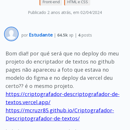
Front-end
HTML e CSS
Publicado 2 anos atrás
, em 02/04/2024
Estudante
por
|
64.5k
xp |
4
posts
Bom dia!! por qué será que no deploy do meu
projeto do encriptador de textos no github
pages não apareceu a foto que estava no
modelo do figma e no deploy da vercel deu
certo?? é o mesmo projeto.
https://criptografador-descriptografador-de-
textos.vercel.app/
https://mcruzr85.github.io/Criptografador-
Descriptografador-de-textos/