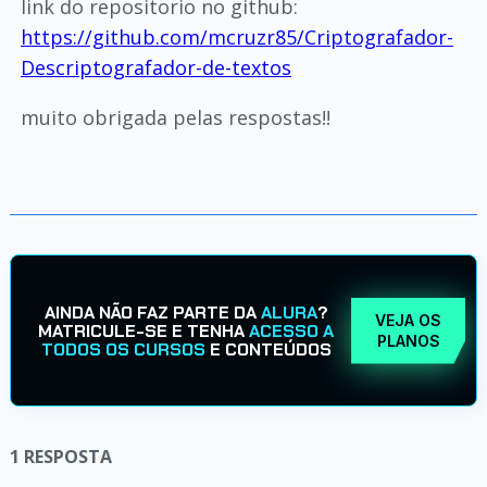
link do repositorio no github:
https://github.com/mcruzr85/Criptografador-
Descriptografador-de-textos
muito obrigada pelas respostas!!
AINDA NÃO FAZ PARTE DA
ALURA
?
VEJA OS
MATRICULE-SE E TENHA
ACESSO A
PLANOS
TODOS OS CURSOS
E CONTEÚDOS
1
RESPOSTA